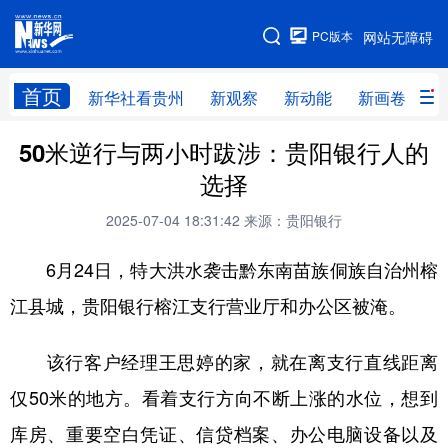
手机版
PC版本
网站无障碍
网站地图
首页
新华社看贵州
新观察
新动能
新画卷
贵
50米逆行与两小时跋涉：贵阳银行人的
新华社看贵州
新观察
新动能
新画卷
选择
贵州要闻
贵州领导
人事
廉政
2025-07-04 18:31:42
来源：贵阳银行
专题
访谈
直播
视频
6月24日，特大洪水袭击黔东南苗族侗族自治州榕
畅游贵州
数字贵州
律动贵州
健康贵州
江县城，贵阳银行榕江支行营业厅和办公区被淹。
光影贵州
部门之窗
县区直达
企业速递
该行客户经理王思婷的家，就在离支行直线距离
融媒联播
贵阳
遵义
安顺
仅50米的地方。看着支行方向不断上涨的水位，想到
六盘水
毕节
铜仁
黔东南
库房、重要空白凭证、信贷档案、办公电脑设备以及
黔南
黔西南