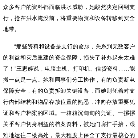
众多客户的资料都面临洪水威胁，她毅然决定回到支
行，抢在洪水淹没前，将重要物资和设备转移到安全
地方频道
地带。
北京
天津
河北
山西
“那些资料和设备是支行的命脉，关系到无数客户
辽宁
吉林
上海
江苏
的利益和灾后重建的资金保障，损失了补办起来太难
浙江
安徽
福建
江西
了！”王思婷说，电脑主机、打印机、信贷资料……能
山东
河南
湖北
湖南
搬一点是一点。她和同事们分工协作，有的负责断电
广东
广西
海南
重庆
保障安全，有的负责拆卸关键设备，而她则凭着对支
行内部结构和物品存放位置的熟悉，冲向存放重要凭
四川
贵州
云南
西藏
证和客户档案的区域。一箱箱沉甸甸的凭证、一摞摞
陕西
甘肃
青海
宁夏
关乎客户切身利益的档案资料，被她们肩扛手抬，艰
新疆
内蒙古
黑龙江
难地运往二楼高处，最大程度上保全了支行最核心的