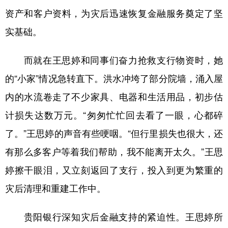
资产和客户资料，为灾后迅速恢复金融服务奠定了坚
多语种频道
实基础。
English
Español
Français
عربى
而就在王思婷和同事们奋力抢救支行物资时，她
Русский язык
日本語
한국어
的“小家”情况急转直下。洪水冲垮了部分院墙，涌入屋
Deutsch
Português
内的水流卷走了不少家具、电器和生活用品，初步估
计损失达数万元。“匆匆忙忙回去看了一眼，心都碎
了。”王思婷的声音有些哽咽。“但行里损失也很大，还
有那么多客户等着我们帮助，我不能离开太久。”王思
婷擦干眼泪，又立刻返回了支行，投入到更为繁重的
灾后清理和重建工作中。
贵阳银行深知灾后金融支持的紧迫性。王思婷所