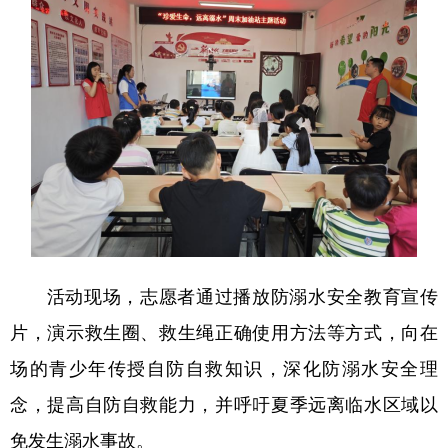
地方频道
北京
天津
河北
山西
辽宁
吉林
上海
江苏
浙江
安徽
福建
江西
山东
河南
湖北
湖南
广东
广西
海南
重庆
活动现场，志愿者通过播放防溺水安全教育宣传
片，演示救生圈、救生绳正确使用方法等方式，向在
四川
贵州
云南
西藏
场的青少年传授自防自救知识，深化防溺水安全理
陕西
甘肃
青海
宁夏
念，提高自防自救能力，并呼吁夏季远离临水区域以
新疆
内蒙古
黑龙江
免发生溺水事故。