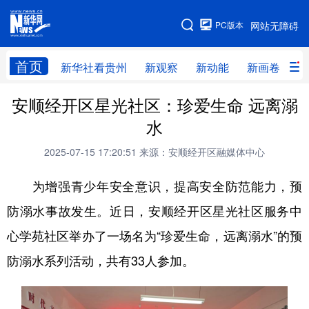
手机版
PC版本
网站无障碍
网站地图
首页
新华社看贵州
新观察
新动能
新画卷
贵
安顺经开区星光社区：珍爱生命 远离溺
新华社看贵州
新观察
新动能
新画卷
水
贵州要闻
贵州领导
人事
廉政
2025-07-15 17:20:51
来源：安顺经开区融媒体中心
专题
访谈
直播
视频
为增强青少年安全意识，提高安全防范能力，预
畅游贵州
数字贵州
律动贵州
健康贵州
防溺水事故发生。近日，安顺经开区星光社区服务中
光影贵州
部门之窗
县区直达
企业速递
心学苑社区举办了一场名为“珍爱生命，远离溺水”的预
融媒联播
贵阳
遵义
安顺
防溺水系列活动，共有33人参加。
六盘水
毕节
铜仁
黔东南
黔南
黔西南