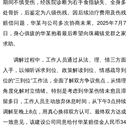
期间不慎受伤，经医院诊断为右手食指缺失、全身多
多语种频道
处骨折，后鉴定为八级伤残。因后续治疗费用及伤残
赔偿问题，华某与公司多次协商未果。2025年7月7
English
Español
Français
عربى
日，身心俱疲的华某抱着最后希望向珠藏镇党群之家
Русский язык
日本語
한국어
求助。
Deutsch
Português
调解过程中，工作人员通过从法、理、情三方面
入手，以倾听诉求到位、政策解读到位、情感疏导到
位的“三到位”工作法，全面了解双方争议焦点，从情理
角度化解对立情绪。特别是考虑到华某伤情未愈且滞
留多日，工作人员主动放弃休息时间，从下午3点持续
调解至晚上8点，用真心换得双方认可。最终双方达成
一致意见，该建设公司同意给付华某赔偿金人民币34