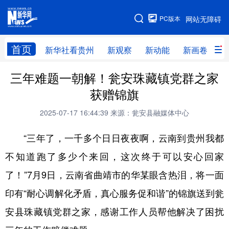
手机版
PC版本
网站无障碍
网站地图
首页
新华社看贵州
新观察
新动能
新画卷
贵
三年难题一朝解！瓮安珠藏镇党群之家
新华社看贵州
新观察
新动能
新画卷
获赠锦旗
贵州要闻
贵州领导
人事
廉政
2025-07-17 16:44:39
来源：瓮安县融媒体中心
专题
访谈
直播
视频
“三年了，一千多个日日夜夜啊，云南到贵州我都
畅游贵州
数字贵州
律动贵州
健康贵州
不知道跑了多少个来回，这次终于可以安心回家
光影贵州
部门之窗
县区直达
企业速递
了！”7月9日，云南省曲靖市的华某眼含热泪，将一面
融媒联播
贵阳
遵义
安顺
印有“耐心调解化矛盾，真心服务促和谐”的锦旗送到瓮
六盘水
毕节
铜仁
黔东南
安县珠藏镇党群之家，感谢工作人员帮他解决了困扰
黔南
黔西南