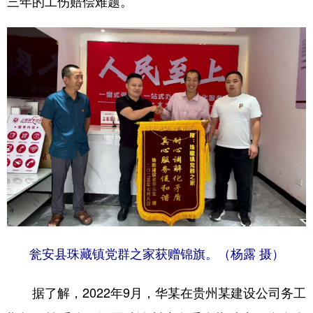
三年的工伤赔偿难题。
地方频道
北京
天津
河北
山西
辽宁
吉林
上海
江苏
浙江
安徽
福建
江西
山东
河南
湖北
湖南
广东
广西
海南
重庆
四川
贵州
云南
西藏
瓮安县珠藏镇党群之家获赠锦旗。（杨露 摄）
陕西
甘肃
青海
宁夏
新疆
内蒙古
黑龙江
据了解，2022年9月，华某在贵州某建设公司务工