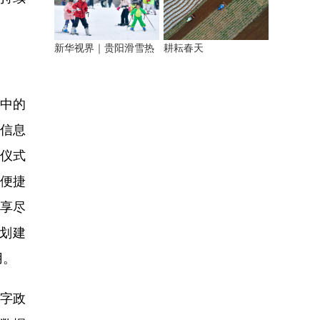
新华视界｜贵阳滑雪热
耕耘春天
中的
司信息
牌仪式
的便捷
应享尽
划建
用。
字政