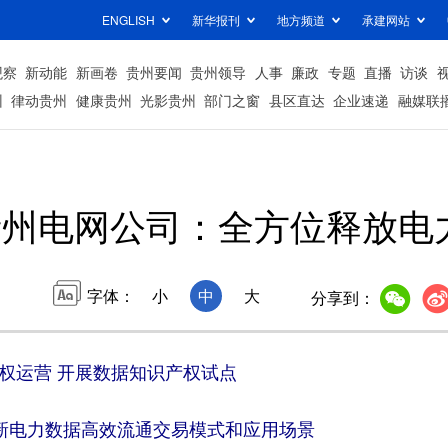
ENGLISH
新华报刊
地方频道
承建网站
观察
新动能
新画卷
贵州要闻
贵州领导
人事
廉政
专题
直播
访谈
州
律动贵州
健康贵州
光影贵州
部门之窗
县区直达
企业速递
融媒联
贵州电网公司：全方位释放电
字体：
小
中
大
分享到：
权运营 开展数据知识产权试点
新电力数据高效流通交易模式和应用场景