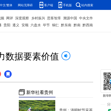
中文/繁体
网站无障碍
客户端
手机版
站内搜索
视频
网评
深度观察
乡村振兴
思客智库
溯源中国
中央文件
播
贵阳
遵义
安顺
六盘水
毕节
铜仁
黔东南
黔南
黔西南
力数据要素价值
新华社看贵州
贵州：清明时节采茶