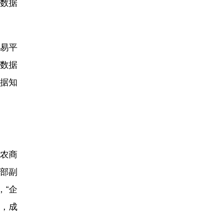
份数据
易平
个数据
据知
农商
用部副
，“企
况，成