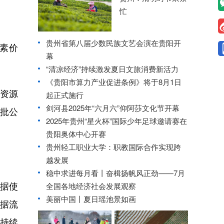
忙
贵州省第八届少数民族文艺会演在贵阳开
素价
幕
“清凉经济”持续激发夏日文旅消费新活力
《贵阳市算力产业促进条例》将于8月1日
资源
起正式施行
剑河县2025年“六月六”仰阿莎文化节开幕
二批公
2025年贵州“星火杯”国际少年足球邀请赛在
贵阳奥体中心开赛
贵州轻工职业大学：职教国际合作实现跨
越发展
稳中求进每月看丨奋楫扬帆风正劲——7月
据使
全国各地经济社会发展观察
美丽中国丨夏日瑶池景如画
数据流
持续