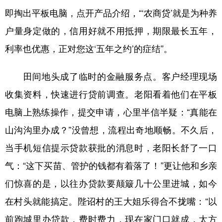
即掏出平板电脑，点开产品介绍，“‘农商贷’就是为种养
多语种频道
户量身定做的，信用好就不用抵押，期限最长五年，
English
Español
Français
عربى
利率也优惠，正对您这‘五年之约’的症结”。
Русский язык
日本語
한국어
田间地头成了临时的金融服务点。客户经理现场
Deutsch
Português
收集资料，快速进行贷前调查。老阳看着他们在平板
电脑上熟练操作，提交申请，心里半信半疑：“真能在
山沟沟里办成？”没曾想，流程出奇地顺畅。不久后，
当手机短信提示贷款获批的消息时，老阳长舒了一口
气：“这下买苗、管护的钱都有着落了！”更让他和乡亲
们惊喜的是，以往办贷款要颠簸几十公里进城，如今
在村头就能搞定。陛诏村的王大姐乐得合不拢嘴：“以
前跑城里办贷款，费时费力，现在家门口就成，太方