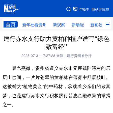
手机版
PC版本
网站无障碍
网站地图
首页
新华社看贵州
新观察
新动能
新画卷
贵
建行赤水支行助力黄柏种植户谱写“绿色
新华社看贵州
新观察
新动能
新画卷
致富经”
贵州要闻
贵州领导
人事
廉政
2025-07-31 17:27:28
来源：建行贵州省分行
专题
访谈
直播
视频
晨光熹微，贵州省遵义赤水市元厚镇陛诏村的层
畅游贵州
数字贵州
律动贵州
健康贵州
层山峦间，一片片苍翠的黄柏林在薄雾中舒展枝叶。
光影贵州
部门之窗
县区直达
企业速递
这被誉为“植物黄金”的中药材，承载着乡亲们的致富
融媒联播
贵阳
遵义
安顺
梦，也是建行赤水支行积极践行普惠金融政策的举措
六盘水
毕节
铜仁
黔东南
之一。
黔南
黔西南