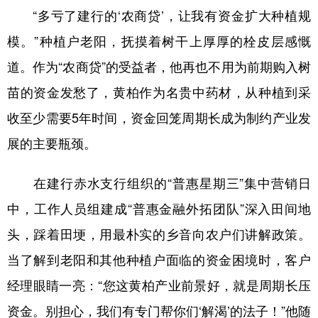
“多亏了建行的‘农商贷’，让我有资金扩大种植规
模。”种植户老阳，抚摸着树干上厚厚的栓皮层感慨
地方频道
道。作为“农商贷”的受益者，他再也不用为前期购入树
北京
天津
河北
山西
苗的资金发愁了，黄柏作为名贵中药材，从种植到采
辽宁
吉林
上海
江苏
收至少需要5年时间，资金回笼周期长成为制约产业发
展的主要瓶颈。
浙江
安徽
福建
江西
山东
河南
湖北
湖南
在建行赤水支行组织的“普惠星期三”集中营销日
广东
广西
海南
重庆
中，工作人员组建成“普惠金融外拓团队”深入田间地
头，踩着田埂，用最朴实的乡音向农户们讲解政策。
四川
贵州
云南
西藏
当了解到老阳和其他种植户面临的资金困境时，客户
陕西
甘肃
青海
宁夏
经理眼睛一亮：“您这黄柏产业前景好，就是周期长压
新疆
内蒙古
黑龙江
资金。别担心，我们有专门帮你们‘解渴’的法子！”他随