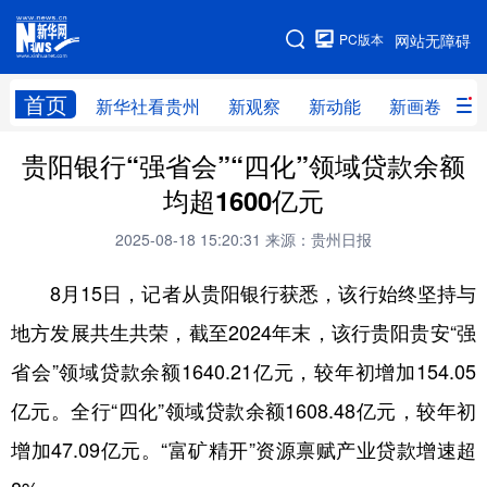
手机版
PC版本
网站无障碍
网站地图
首页
新华社看贵州
新观察
新动能
新画卷
贵
贵阳银行“强省会”“四化”领域贷款余额
新华社看贵州
新观察
新动能
新画卷
均超1600亿元
贵州要闻
贵州领导
人事
廉政
2025-08-18 15:20:31
来源：贵州日报
专题
访谈
直播
视频
8月15日，记者从贵阳银行获悉，该行始终坚持与
畅游贵州
数字贵州
律动贵州
健康贵州
地方发展共生共荣，截至2024年末，该行贵阳贵安“强
光影贵州
部门之窗
县区直达
企业速递
省会”领域贷款余额1640.21亿元，较年初增加154.05
融媒联播
贵阳
遵义
安顺
亿元。全行“四化”领域贷款余额1608.48亿元，较年初
六盘水
毕节
铜仁
黔东南
增加47.09亿元。“富矿精开”资源禀赋产业贷款增速超
黔南
黔西南