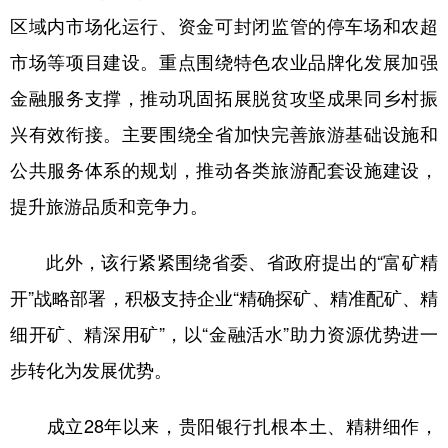
区域内市场化运行、资金可封闭监管的停车场和农超
多语种频道
市场等项目建设。重点围绕特色农业品牌化发展加强
English
Español
Français
عربى
金融服务支撑，推动巩固拓展脱贫攻坚成果同乡村振
Русский язык
日本語
한국어
兴有效衔接。主要围绕全省加快完善旅游基础设施和
公共服务体系的规划，推动各类旅游配套设施建设，
Deutsch
Português
提升旅游品质和竞争力。
此外，该行紧紧围绕省委、省政府提出的“富矿精
开”战略部署，积极支持企业“精确探矿、精准配矿、精
细开矿、精深用矿”，以“金融活水”助力资源优势进一
步转化为发展优势。
成立28年以来，贵阳银行扎根本土、精耕细作，