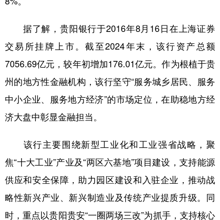
8%。
据了解，贵阳银行于2016年8月16日在上海证券
地方频道
交易所挂牌上市。截至2024年末，该行资产总额
北京
天津
河北
山西
7056.69亿元，较年初增加176.01亿元。作为根植于贵
辽宁
吉林
上海
江苏
州的地方性金融机构，该行坚守“服务城乡居民、服务
中小企业、服务地方经济”的市场定位，在助稳地方经
浙江
安徽
福建
江西
济大盘中彰显金融担当。
山东
河南
湖北
湖南
广东
广西
海南
重庆
该行主要围绕新型工业化和工业强省战略，聚
焦“十大工业”产业及“两区六基地”项目建设，支持能源
四川
贵州
云南
西藏
供应和安全保障，助力园区建设和入驻企业，推动战
陕西
甘肃
青海
宁夏
略性新兴产业、新兴制造业及传统产业提质升级。同
新疆
内蒙古
黑龙江
时，重点以贵阳贵安“一圈两场三改”为抓手，支持核心