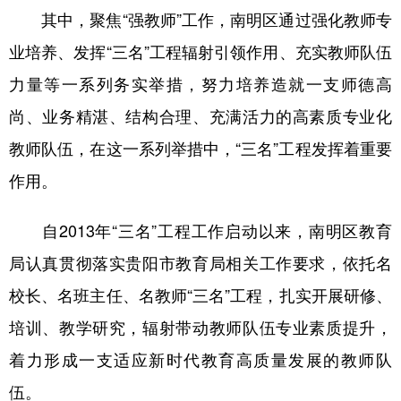
其中，聚焦“强教师”工作，南明区通过强化教师专
多语种频道
业培养、发挥“三名”工程辐射引领作用、充实教师队伍
English
Español
Français
عربى
力量等一系列务实举措，努力培养造就一支师德高
尚、业务精湛、结构合理、充满活力的高素质专业化
Русский язык
日本語
한국어
教师队伍，在这一系列举措中，“三名”工程发挥着重要
Deutsch
Português
作用。
自2013年“三名”工程工作启动以来，南明区教育
局认真贯彻落实贵阳市教育局相关工作要求，依托名
校长、名班主任、名教师“三名”工程，扎实开展研修、
培训、教学研究，辐射带动教师队伍专业素质提升，
着力形成一支适应新时代教育高质量发展的教师队
伍。