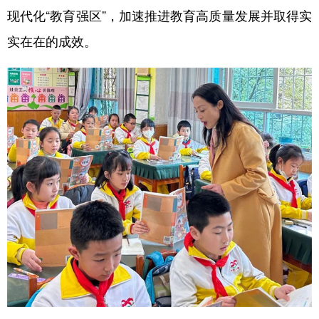
现代化“教育强区”，加速推进教育高质量发展并取得实
实在在的成效。
地方频道
北京
天津
河北
山西
辽宁
吉林
上海
江苏
浙江
安徽
福建
江西
山东
河南
湖北
湖南
广东
广西
海南
重庆
四川
贵州
云南
西藏
陕西
甘肃
青海
宁夏
新疆
内蒙古
黑龙江