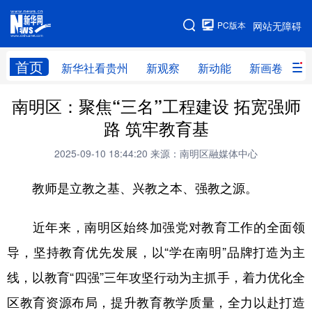
手机版
PC版本
网站无障碍
网站地图
首页
新华社看贵州
新观察
新动能
新画卷
贵
南明区：聚焦“三名”工程建设 拓宽强师
新华社看贵州
新观察
新动能
新画卷
路 筑牢教育基
贵州要闻
贵州领导
人事
廉政
2025-09-10 18:44:20
来源：南明区融媒体中心
专题
访谈
直播
视频
教师是立教之基、兴教之本、强教之源。
畅游贵州
数字贵州
律动贵州
健康贵州
光影贵州
部门之窗
县区直达
企业速递
近年来，南明区始终加强党对教育工作的全面领
导，坚持教育优先发展，以“学在南明”品牌打造为主
融媒联播
贵阳
遵义
安顺
线，以教育“四强”三年攻坚行动为主抓手，着力优化全
六盘水
毕节
铜仁
黔东南
区教育资源布局，提升教育教学质量，全力以赴打造
黔南
黔西南