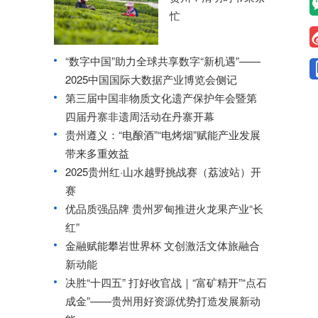
忙
“数字中国”助力全球共享数字“新机遇”——
2025中国国际大数据产业博览会侧记
第三届中国非物质文化遗产保护年会暨第
四届丹寨非遗周活动在丹寨开幕
贵州遵义：“电酿酒”“电烤烟”赋能产业发展
带来多重效益
2025贵州红·山水越野挑战赛（荔波站）开
赛
优品质强品牌 贵州罗甸推进火龙果产业“长
红”
金融赋能攀岩世界杯 文创激活文体旅融合
新动能
决胜“十四五” 打好收官战｜“富矿精开”“点石
成金”——贵州用好资源优势打造发展新动