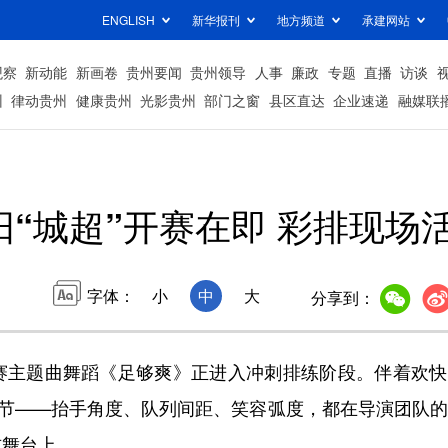
ENGLISH
新华报刊
地方频道
承建网站
观察
新动能
新画卷
贵州要闻
贵州领导
人事
廉政
专题
直播
访谈
州
律动贵州
健康贵州
光影贵州
部门之窗
县区直达
企业速递
融媒联
阳“城超”开赛在即 彩排现场
字体：
小
中
大
分享到：
请赛主题曲舞蹈《足够爽》正进入冲刺排练阶段。伴着欢
细节——抬手角度、队列间距、笑容弧度，都在导演团队
式舞台上。