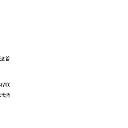
，这首
程联
足球激