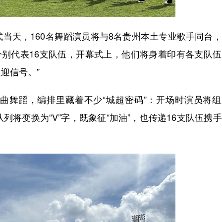
当天，160名舞蹈演员将与8名贵州本土专业歌手同台
分别代表16支队伍，开幕式上，他们将身着印有各支队
欢迎信号。”
舞蹈，编排里藏着不少“城超密码”：开场时演员将组
队列将变换为“V”字，既象征“加油”，也传递16支队伍携