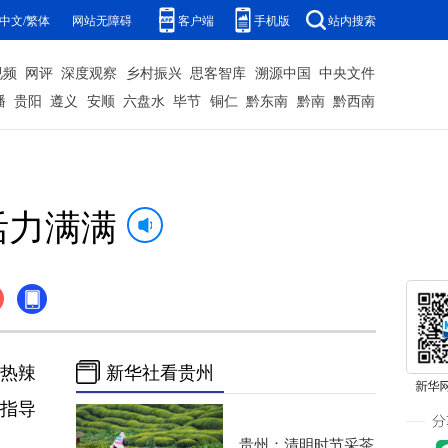
中文/繁体
网站无障碍
客户端
手机版
站内搜索
视频
网评
深度观察
乡村振兴
思客智库
溯源中国
中央文件
播
贵阳
遵义
安顺
六盘水
毕节
铜仁
黔东南
黔南
黔西南
活力满满
快热辣
新华社看贵州
的指导
贵州：清明时节采茶