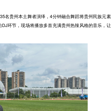
35名贵州本土舞者演绎，4分钟融合舞蹈将贵州民族元
的DJ环节，现场将播放多首充满贵州热辣风格的音乐，