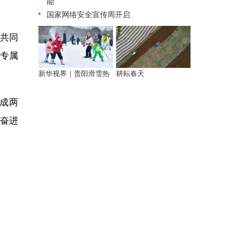
能
国家网络安全宣传周开启
，共同
伍专属
新华视界｜贵阳滑雪热
耕耘春天
成两
手奋进