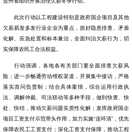
贵州省组织开展治理欠薪冬季行动。
此次行动以工程建设特别是政府国企项目及其他
地方频道
欠薪易发多发行业企业为重点，抓好隐患排查、矛盾
北京
天津
河北
山西
化解、应急处置和标本兼治，全面纠治欠薪行为，切
辽宁
吉林
上海
江苏
实保障农民工合法权益。
浙江
安徽
福建
江西
行动强调，各地各有关部门要全面排查欠薪风
山东
河南
湖北
湖南
险；进一步畅通劳动维权渠道，开展集中接访，严格
广东
广西
海南
重庆
落实首问负责制；结合具体案情，综合运用行政执
法、调解仲裁、司法联动等多种手段，做到快查、快
四川
贵州
云南
西藏
处、快结，推动欠薪问题实质性化解；发挥政府国企
陕西
甘肃
青海
宁夏
项目工资支付示范带头作用，加力实施“连环清”，优先
新疆
内蒙古
黑龙江
保障农民工工资支付；深化工资支付保障，推动工程