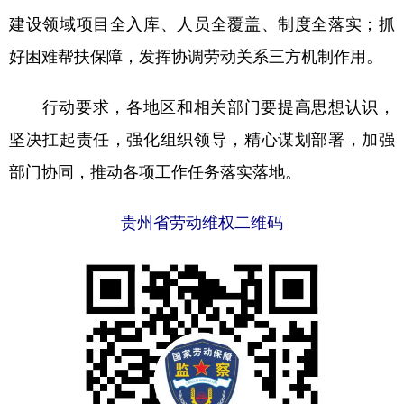
建设领域项目全入库、人员全覆盖、制度全落实；抓
多语种频道
好困难帮扶保障，发挥协调劳动关系三方机制作用。
English
Español
Français
عربى
行动要求，各地区和相关部门要提高思想认识，
Русский язык
日本語
한국어
坚决扛起责任，强化组织领导，精心谋划部署，加强
Deutsch
Português
部门协同，推动各项工作任务落实落地。
贵州省劳动维权二维码