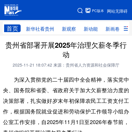
手机版
PC版本
网站无障碍
网站地图
首页
新华社看贵州
新观察
新动能
新画卷
贵
贵州省部署开展2025年治理欠薪冬季行
新华社看贵州
新观察
新动能
新画卷
动
贵州要闻
贵州领导
人事
廉政
2025-11-21 18:07:42
来源：贵州省人力资源和社会保障厅
专题
访谈
直播
视频
为深入贯彻党的二十届四中全会精神，落实党中
畅游贵州
数字贵州
律动贵州
健康贵州
央、国务院和省委、省政府关于加大欠薪整治力度的
光影贵州
部门之窗
县区直达
企业速递
决策部署，扎实做好岁末年初保障农民工工资支付工
融媒联播
贵阳
遵义
安顺
作，根据国务院就业促进和劳动保护工作领导小组办
六盘水
毕节
铜仁
黔东南
公室工作安排，自2025年11月1日至2026年春节前，
黔南
黔西南