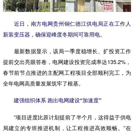
多语种频道
近日，南方电网贵州铜仁德江供电局正在工作人
English
Español
Français
عربى
新装变压器，确保迎峰度冬期间可靠用电。
Русский язык
日本語
한국어
最新数据显示，该局一季度稳增长、扩投资工作
Deutsch
Português
提前交出亮眼答卷，电网建设投资完成率达135.2%，
春节前节点推进的主配网工程项目全部顺利完工，为
全年电网高质量发展筑牢了根基。
建强组织体系 跑出电网建设“加速度”
“项目进度比原计划提前了半个月，这得益于供电
局建立的专班推进机制，让工程推进高效顺畅。”在