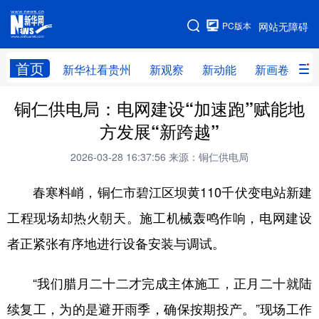
手机版
PC版本
网站无障碍
网站地图
首页
新华社看贵州
新观察
新动能
新画卷
贵
铜仁供电局：电网建设“加速跑”赋能地
新华社看贵州
新观察
新动能
新画卷
方发展“新跨越”
贵州要闻
贵州领导
人事
廉政
2026-03-28 16:37:56
来源：铜仁供电局
专题
访谈
直播
视频
春寒料峭，铜仁市碧江区坝黄110千伏变电站新建
畅游贵州
数字贵州
律动贵州
健康贵州
工程现场却热火朝天。施工机械轰鸣作响，电网建设
光影贵州
部门之窗
县区直达
企业速递
者正紧张有序地进行设备安装与调试。
融媒联播
贵阳
遵义
安顺
“我们腊月二十二才完成主体施工，正月二十就陆
六盘水
毕节
铜仁
黔东南
续复工，为的是避开雨季，确保按期投产。”现场工作
黔南
黔西南