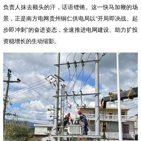
负责人抹去额头的汗，话语铿锵。这一快马加鞭的场
景，正是南方电网贵州铜仁供电局以“开局即决战、起
地方频道
步即冲刺”的奋进姿态，全速推进电网建设、助力扩投
北京
天津
河北
山西
资稳增长的生动缩影。
辽宁
吉林
上海
江苏
浙江
安徽
福建
江西
山东
河南
湖北
湖南
广东
广西
海南
重庆
四川
贵州
云南
西藏
陕西
甘肃
青海
宁夏
新疆
内蒙古
黑龙江