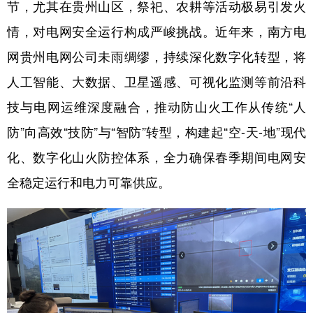
节，尤其在贵州山区，祭祀、农耕等活动极易引发火
情，对电网安全运行构成严峻挑战。近年来，南方电
地方频道
网贵州电网公司未雨绸缪，持续深化数字化转型，将
人工智能、大数据、卫星遥感、可视化监测等前沿科
北京
天津
河北
山西
技与电网运维深度融合，推动防山火工作从传统“人
辽宁
吉林
上海
江苏
防”向高效“技防”与“智防”转型，构建起“空-天-地”现代
浙江
安徽
福建
江西
化、数字化山火防控体系，全力确保春季期间电网安
山东
河南
湖北
湖南
全稳定运行和电力可靠供应。
广东
广西
海南
重庆
四川
贵州
云南
西藏
陕西
甘肃
青海
宁夏
新疆
内蒙古
黑龙江