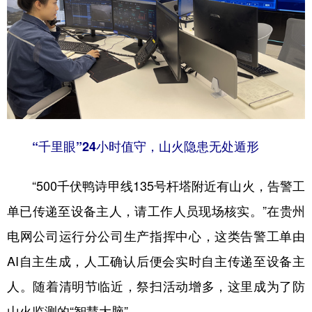
多语种频道
English
Español
Français
عربى
Русский язык
日本語
한국어
Deutsch
Português
“千里眼”24小时值守，山火隐患无处遁形
“500千伏鸭诗甲线135号杆塔附近有山火，告警工
单已传递至设备主人，请工作人员现场核实。”在贵州
电网公司运行分公司生产指挥中心，这类告警工单由
AI自主生成，人工确认后便会实时自主传递至设备主
人。随着清明节临近，祭扫活动增多，这里成为了防
山火监测的“智慧大脑”。