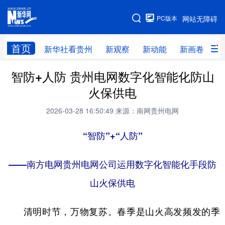
手机版
PC版本
网站无障碍
网站地图
首页
新华社看贵州
新观察
新动能
新画卷
贵
智防+人防 贵州电网数字化智能化防山
新华社看贵州
新观察
新动能
新画卷
火保供电
贵州要闻
贵州领导
人事
廉政
2026-03-28 16:50:49
来源：南网贵州电网
专题
访谈
直播
视频
“智防”+“人防”
畅游贵州
数字贵州
律动贵州
健康贵州
光影贵州
部门之窗
县区直达
企业速递
——南方电网贵州电网公司运用数字化智能化手段防
融媒联播
贵阳
山火保供电
遵义
安顺
六盘水
毕节
铜仁
黔东南
清明时节，万物复苏。春季是山火高发频发的季
黔南
黔西南