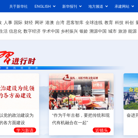
关于新华社
ENGLISH
新华报刊
地方频道
承建网站
政
人事
国际
财经
网评
港澳
台湾
思客智库
全球连线
教育
科技
科创
生活
信息化
数字经济
学术中国
乡村振兴
银龄
溯源中国
城市
旅游
能源
奋进
以党的政治建设为
“作为千年古都，要把传统和现
的各方面建设
代有机融合在一起”
学习新语
近镜头