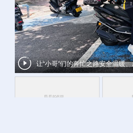
让“小哥”们的奔忙之路安全温暖
工银私人银行 君子偕伙伴同行
产业发展开新局丨
一炉铝水的进阶
方志敏同志