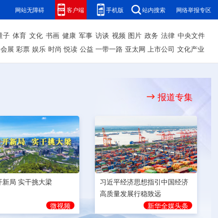
网站无障碍
客户端
手机版
站内搜索
网络举报专区
量子
体育
文化
书画
健康
军事
访谈
视频
图片
政务
法律
中央文件
会展
彩票
娱乐
时尚
悦读
公益
一带一路
亚太网
上市公司
文化产业
报道专集
开新局 实干挑大梁
习近平经济思想指引中国经济
高质量发展行稳致远
微视频
新华全媒头条