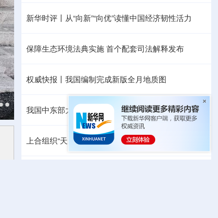
新华时评丨从“向新”“向优”读懂中国经济韧性活力
保障生态环境法典实施 首个配套司法解释发布
权威快报丨我国编制完成新版全月地质图
我国中东部大范围桑拿天持续局地可超38℃
上合组织“天山-2026”联合网络反恐演习在新疆举行
中方代表：防止“三股势力”借助新兴技术蔓延渗透
热点问答丨胡塞武装连续袭船 沙特作何应对
暑中