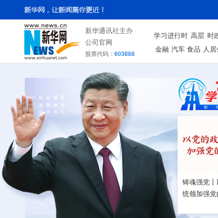
新华通讯社主办
学习进行时
高层
时
公司官网
金融
汽车
食品
人居
股票代码：
603888
铸魂强党丨
统领加强党