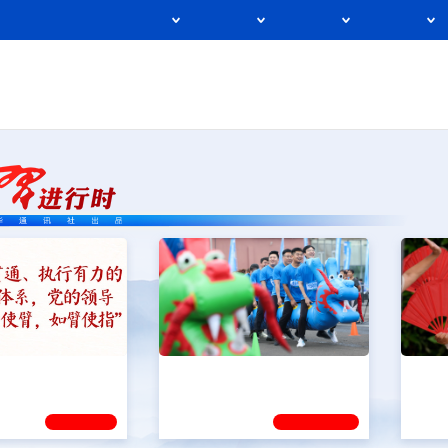
关于新华社
ENGLISH
新华报刊
地方频道
承建网站
政
人事
国际
财经
网评
港澳
台湾
思客智库
全球连线
教育
科技
科创
生活
信息化
数字经济
学术中国
乡村振兴
银龄
溯源中国
城市
旅游
能源
健全上下贯通执行
人民的健康、体质、幸福一脉
以全
体系
相承
学习新语
学习进行时