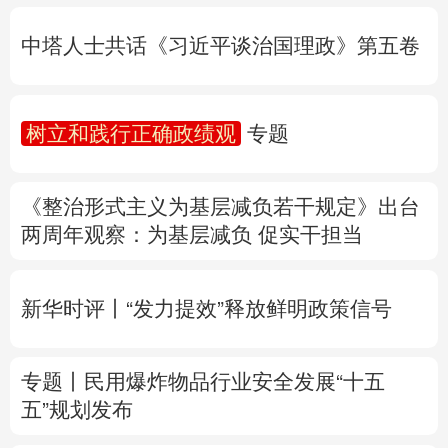
树立和践行正确政绩观
专题
多语种频道
《整治形式主义为基层减负若干规定》出台
English
Español
Français
عربى
两周年
观察
：为基层减负 促实干担当
Русский язык
日本語
한국어
新华时评丨“发力提效”释放鲜明政策信号
Deutsch
Português
专题丨
民用爆炸物品行业安全发展“十五
五”规划发布
专家解读中国首例对外贸易国家安全调查：
中国经贸治理体系一次重要升级
专题丨
“白海豚”逼近华东 罕见远洋台风将登