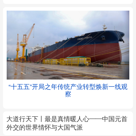
北京
天津
河北
山西
辽宁
吉林
上海
江苏
浙江
安徽
福建
江西
“十五五”开局之年传统产业转型焕新一线观
察
山东
河南
湖北
湖南
广东
广西
海南
重庆
大道行天下丨最是真情暖人心——中国元首
四川
贵州
云南
西藏
外交的
世界
情怀与大国气派
陕西
甘肃
青海
宁夏
中塔人士共话《习近平谈治国理政》第五卷
新疆
内蒙古
黑龙江