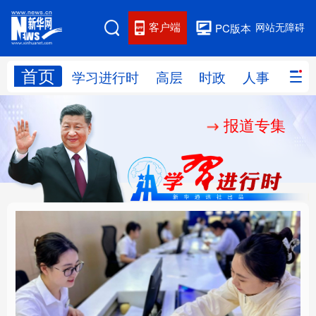
客户端
网站无障碍
PC版本
首页
网站地图
学习进行时
高层
时政
人事
国际
报道专集
学习进行时
高层
时政
人事
国际
财经
网评
港澳
台湾
思客智库
全球连线
教育
科技
科创
量子
体育
文化
书画
健康
军事
厚植营商沃土推动东北
铸魂强党丨以党的政治
访谈
视频
图片
政务