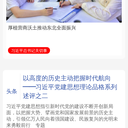
全面振兴
建设为统领加强党的各
方面建设
法律
中央文件
金融
汽车
习近平总书记关切事
学习新语
食品
人居
信息化
数字经济
学术中国
乡村振兴
银龄
溯源中国
以高度的历史主动把握时代航向
——习近平党建思想理论品格系列
城市
旅游
能源
会展
头条
述评之二
彩票
娱乐
时尚
悦读
习近平党建思想指引新时代党的建设不断开创新局
面，以把握大势、擘画党和国家发展前景的历史主
动，引领亿万人民向着强国建设、民族复兴的光明未
公益
一带一路
亚太网
上市公司
来勇毅前行
专题
文化产业
地方频道