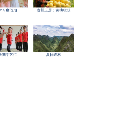
学习度假期
贵州玉屏：黄桃收获
暑期学艺忙
夏日峰林