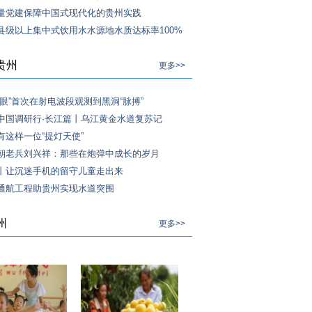
量党建保障中国式现代化的贵州实践
县级以上集中式饮用水水源地水质达标率100%
贵州
更多>>
天眼”首次在射电波段观测到黑洞“脉搏”
中国调研行·长江篇丨乌江黄金水道复苏记
有这样一位“提灯天使”
朝老兵刘兴祥：那些在炮弹中成长的岁月
丨让沉迷手机的留守儿童走出来
通航工程助贵州实现水道突围
州
更多>>