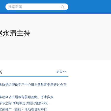
赵永清主持
闻
更多>>
政协党组理论学习中心组主题教育专题研讨会召
推动全省主题教育善始善终、务求实效
军节之际 李炳军走访慰问驻黔部队
宣传推广（首站）活动在贵阳举行