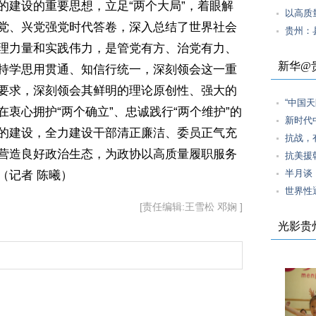
建设的重要思想，立足“两个大局”，着眼解
以高质
党、兴党强党时代答卷，深入总结了世界社会
贵州：
理力量和实践伟力，是管党有方、治党有力、
新华@
持学思用贯通、知信行统一，深刻领会这一重
要求，深刻领会其鲜明的理论原创性、强大的
“中国
衷心拥护“两个确立”、忠诚践行“两个维护”的
新时代
的建设，全力建设干部清正廉洁、委员正气充
抗战，
营造良好政治生态，为政协以高质量履职服务
抗美援
半月谈
（记者 陈曦）
世界性
[责任编辑:王雪松 邓娴 ]
光影贵