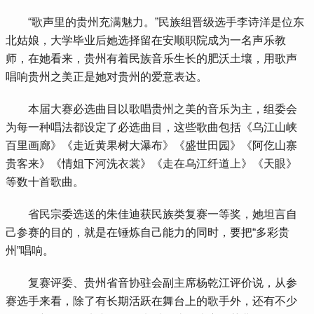
 “歌声里的贵州充满魅力。”民族组晋级选手李诗洋是位东
北姑娘，大学毕业后她选择留在安顺职院成为一名声乐教
师，在她看来，贵州有着民族音乐生长的肥沃土壤，用歌声
唱响贵州之美正是她对贵州的爱意表达。
 本届大赛必选曲目以歌唱贵州之美的音乐为主，组委会
为每一种唱法都设定了必选曲目，这些歌曲包括《乌江山峡
百里画廊》《走近黄果树大瀑布》《盛世田园》《阿仡山寨
贵客来》《情姐下河洗衣裳》《走在乌江纤道上》《天眼》
等数十首歌曲。
 省民宗委选送的朱佳迪获民族类复赛一等奖，她坦言自
己参赛的目的，就是在锤炼自己能力的同时，要把“多彩贵
州”唱响。
 复赛评委、贵州省音协驻会副主席杨乾江评价说，从参
赛选手来看，除了有长期活跃在舞台上的歌手外，还有不少