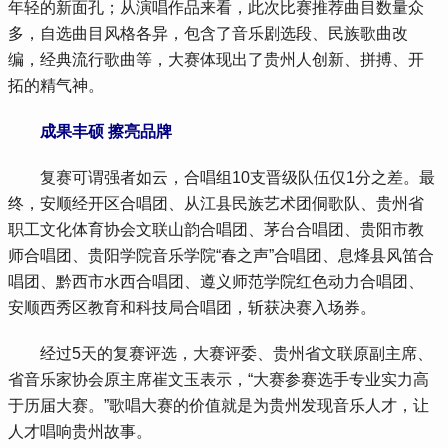
年轻的新面孔；从演唱作品来看，此次比赛推荐曲目数量众
多，自选曲目风格各异，包含了音乐剧选段、民族歌曲改
编，经典流行歌曲等，大赛体现出了贵州人创新、拼搏、开
拓的精气神。
 成果丰硕 擦亮品牌
 复赛可谓强者如云，合唱组10支晋级队伍仅1分之差。最
终，安顺经开区合唱团、从江县民族艺术团侗歌队、贵州省
职工文化体育协会文联山韵合唱团、茅台合唱团、贵阳市教
师合唱团、贵阳学院音乐学院“春之声”合唱团、息烽县风笛合
唱团、黔西市水西合唱团、遵义师范学院红色动力合唱团、
安顺西秀区教育和科技局合唱团，斩获决赛入场券。
 经过5天的复赛评选，大赛评委、贵州省文联原副主席、
省音乐家协会原主席崔文玉表示，“大赛参赛选手专业实力高
于历届大赛。”歌唱大赛的价值就是为贵州发现音乐人才，让
人才唱响贵州故事。