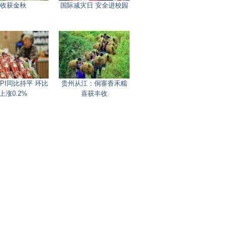
收获金秋
国际减灾日 安全进校园
PI同比持平 环比
贵州从江：侗寨香禾糯
上涨0.2%
喜获丰收