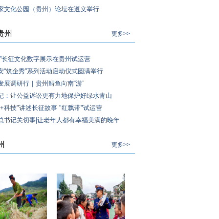
家文化公园（贵州）论坛在遵义举行
贵州
更多>>
带”长征文化数字展示在贵州试运营
安“筑企秀”系列活动启动仪式圆满举行
发展调研行｜贵州鲟鱼向南“游”
记：让公益诉讼更有力地保护好绿水青山
+科技"讲述长征故事 "红飘带"试运营
总书记关切事|让老年人都有幸福美满的晚年
州
更多>>