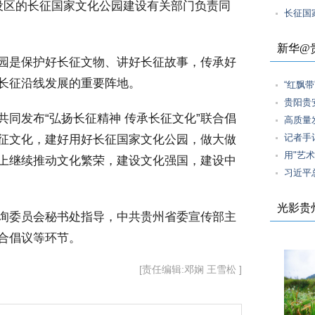
设区的长征国家文化公园建设有关部门负责同
长征国
新华@
园是保护好长征文物、讲好长征故事，传承好
长征沿线发展的重要阵地。
“红飘
贵阳贵
同发布“弘扬长征精神 传承长征文化”联合倡
高质量
记者手
征文化，建好用好长征国家文化公园，做大做
用"艺术
上继续推动文化繁荣，建设文化强国，建设中
习近平
光影贵
询委员会秘书处指导，中共贵州省委宣传部主
合倡议等环节。
[责任编辑:邓娴 王雪松 ]