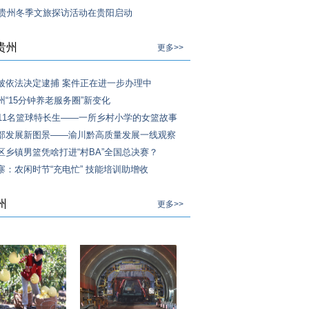
3年贵州冬季文旅探访活动在贵阳启动
贵州
更多>>
被依法决定逮捕 案件正在进一步办理中
州“15分钟养老服务圈”新变化
，11名篮球特长生——一所乡村小学的女篮故事
部发展新图景——渝川黔高质量发展一线观察
区乡镇男篮凭啥打进“村BA”全国总决赛？
寨：农闲时节“充电忙” 技能培训助增收
州
更多>>