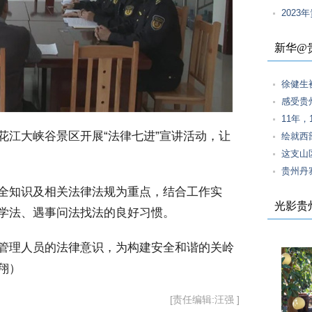
202
新华@
徐健生
感受贵
11年
江大峡谷景区开展“法律七进”宣讲活动，让
绘就西
这支山
贵州丹
全知识及相关法律法规为重点，结合工作实
光影贵
学法、遇事问法找法的良好习惯。
管理人员的法律意识，为构建安全和谐的关岭
翔）
[责任编辑:汪强 ]