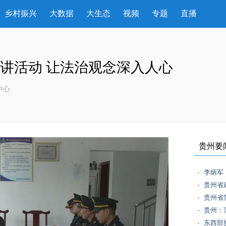
乡村振兴
大数据
大生态
视频
专题
直播
宣讲活动 让法治观念深入人心
中心
贵州要
李炳军
贵州省
贵州省
贵州：
东西部