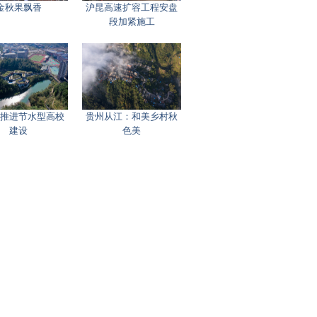
金秋果飘香
沪昆高速扩容工程安盘
段加紧施工
推进节水型高校
贵州从江：和美乡村秋
建设
色美