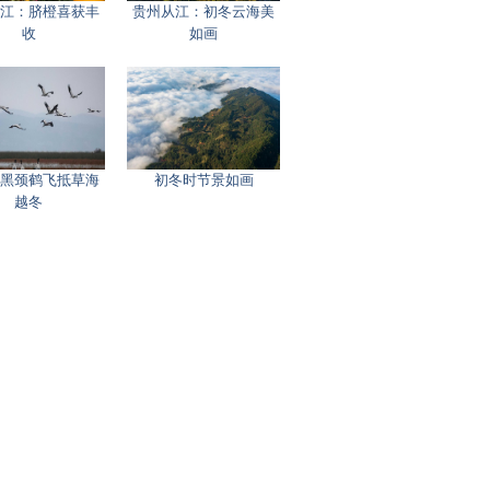
江：脐橙喜获丰
贵州从江：初冬云海美
收
如画
黑颈鹤飞抵草海
初冬时节景如画
越冬