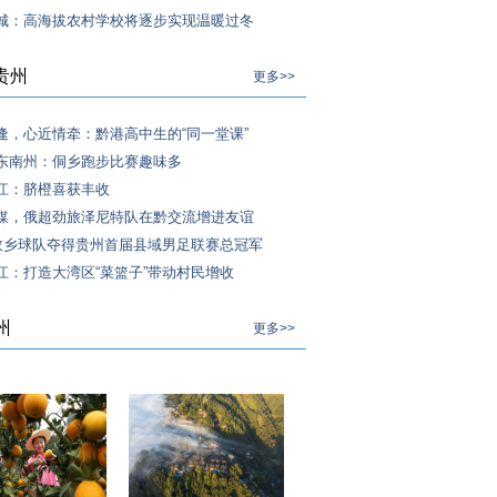
城：高海拔农村学校将逐步实现温暖过冬
贵州
更多>>
逢，心近情牵：黔港高中生的“同一堂课”
东南州：侗乡跑步比赛趣味多
江：脐橙喜获丰收
媒，俄超劲旅泽尼特队在黔交流增进友谊
”故乡球队夺得贵州首届县域男足联赛总冠军
江：打造大湾区“菜篮子”带动村民增收
州
更多>>