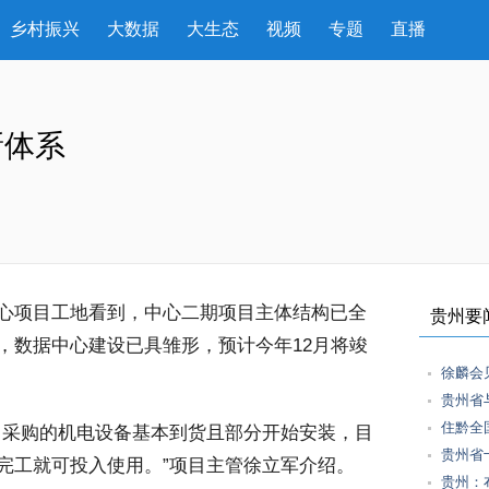
乡村振兴
大数据
大生态
视频
专题
直播
新体系
心项目工地看到，中心二期项目主体结构已全
贵州要
，数据中心建设已具雏形，预计今年12月将竣
徐麟会
贵州省
住黔全
采购的机电设备基本到货且部分开始安装，目
贵州省
完工就可投入使用。”项目主管徐立军介绍。
贵州：