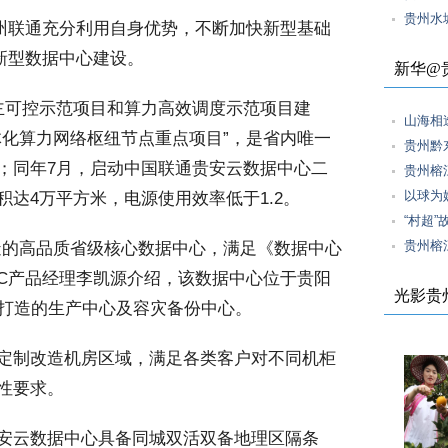
贵州水
州联通充分利用自身优势，不断加快新型基础
新型数据中心建设。
新华@
主可控示范项目和算力高效调度示范项目建
山海相
体化算力网络枢纽节点重点项目”，是省内唯一
贵州黔
；同年7月，启动中国联通贵安云数据中心二
贵州榕
以球为
达4万平方米，电源使用效率低于1.2。
“村超
贵州榕
的高品质省级核心数据中心，满足《数据中心
DC产品经理李凯源介绍，该数据中心位于贵阳
光影贵
户打造的生产中心及容灾备份中心。
定制改造机房区域，满足各类客户对不同机柜
性要求。
安云数据中心具备同城双活双备地理区隔条