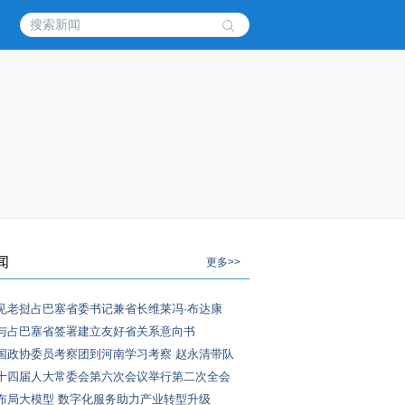
闻
更多>>
见老挝占巴塞省委书记兼省长维莱冯·布达康
与占巴塞省签署建立友好省关系意向书
国政协委员考察团到河南学习考察 赵永清带队
十四届人大常委会第六次会议举行第二次全会
布局大模型 数字化服务助力产业转型升级