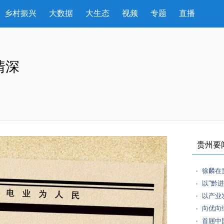
乡村振兴
大数据
大生态
视频
专题
直播
情深
贵州要
徐麟在
以"黔
以产业
向优向
首届中