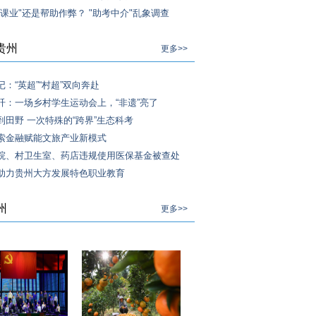
导课业"还是帮助作弊？ "助考中介"乱象调查
贵州
更多>>
：“英超”“村超”双向奔赴
阡：一场乡村学生运动会上，“非遗”亮了
到田野 一次特殊的“跨界”生态科考
索金融赋能文旅产业新模式
院、村卫生室、药店违规使用医保基金被查处
助力贵州大方发展特色职业教育
州
更多>>