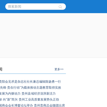
闻
更多>>
贵阳会见求是杂志社社长兼总编辑陈扬勇一行
进先锋·贵在行动"为载体推动主题教育取得实效
发展为内驱动力 贵州县域经济澎湃新活力
绿 向"新"而兴 贵州工业高质量发展势头正劲
国商会会长博鳌论坛举办 贵州贵商总会随团出席