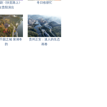
剧《扶贫路上》
冬日收获忙
在贵阳演出
千园之城 泉湖冬
贵州正安：迷人的生态
韵
画卷