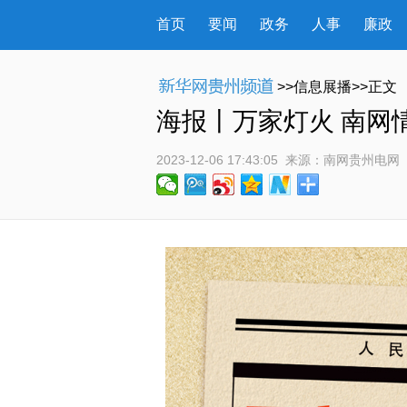
首页
要闻
政务
人事
廉政
>>信息展播>>正文
海报丨万家灯火 南网
2023-12-06 17:43:05
 来源：
南网贵州电网