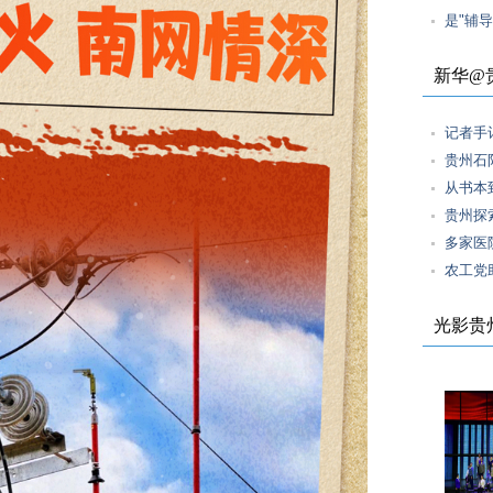
是"辅
新华@
记者手记
贵州石
从书本
贵州探
多家医
农工党
光影贵