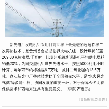
 新光电厂发电机组采用目前世界上最先进的超超临界二
次再热技术，是贵州首台超超临界火电机组，设计煤耗低至
269.88克标准煤/千瓦时，比贵州现役统调装机平均供电煤耗
约低20%，为同类型机组世界先进水平。按照5000利用小时
计算，每年可节约标准煤6.7万吨、减排二氧化碳约13.6万
吨。盘江新光电厂整体技术处于全国领先水平，是“水火风光
气储”等多能互补、协同发展的重要一环。对于保障今冬明春
保供需求和西电东送具有重要意义。（李泵 严定鹏）
[责任编辑:刘昌馀 ]