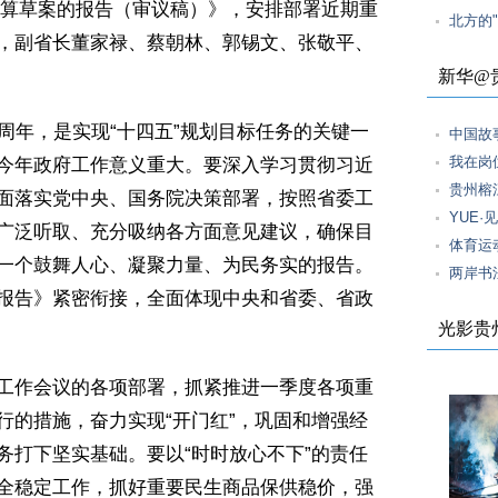
4年预算草案的报告（审议稿）》，安排部署近期重
北方的"
，副省长董家禄、蔡朝林、郭锡文、张敬平、
新华@
周年，是实现“十四五”规划目标任务的关键一
中国故
我在岗
今年政府工作意义重大。要深入学习贯彻习近
贵州榕
面落实党中央、国务院决策部署，按照省委工
YUE·
广泛听取、充分吸纳各方面意见建议，确保目
体育运
一个鼓舞人心、凝聚力量、为民务实的报告。
两岸书
报告》紧密衔接，全面体现中央和省委、省政
光影贵
工作会议的各项部署，抓紧推进一季度各项重
行的措施，奋力实现“开门红”，巩固和增强经
务打下坚实基础。要以“时时放心不下”的责任
全稳定工作，抓好重要民生商品保供稳价，强