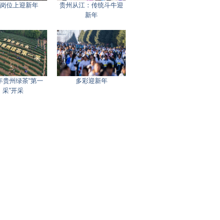
岗位上迎新年
贵州从江：传统斗牛迎
新年
4年贵州绿茶“第一
多彩迎新年
采”开采