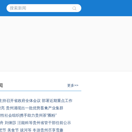
闻
更多>>
主持召开省政府全体会议 部署近期重点工作
歌嘹亮 贵州涌现出一批优势畜禽产业集群
国性社会组织携手助力贵州茶“圈粉”
周舟 刘俐莎 汪能科等贵州省管干部任前公示
把节 美食节 拔河等 冬游贵州尽享雪趣