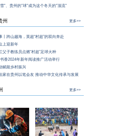
雪"、贵州的"球"成为这个冬天的"顶流"
贵州
更多>>
事丨跨山越海，英超“村超”的双向奔赴
位上迎新年
江父子教练员点燃“村超”足球火种
见书香2024年新年阅读推广活动举行
动赋能乡村振兴
法家在贵州以笔会友 推动中华文化传承与发展
州
更多>>