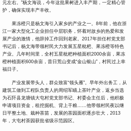
元左右。”杨文海说，今年这批果树进入丰产期，一定精心管
护，确保实现丰产丰收。
 果冻橙只是杨文海引入家乡的产业之一。8年前，他在浙
江一家大型化工企业担任中层职务，怀着对故乡的热爱和发
展产业的激情，他辞掉工作回到老家。2017年担任村党支部
书记后，杨文海带领村民大力发展五星枇杷、果冻橙等特色
产业。几年时间里，全村五星枇杷种植面积2000余亩，果冻
橙种植面积600余亩，昔日荒山变成“金山银山”，村民过上幸
福日子。
 产业发展带头人，群众致富“领头雁”。早年外出务工，从
建筑工做到工程队负责人的周绍军瞄上茶叶产业，返乡当选
为石阡县龙塘镇大屯村党支部书记、村委会主任后，他积极
申请项目资金，租挖掘机、背上干粮……他带领村民夜以继
日平整土地、栽种茶苗，发展的茶园面积逐步壮大，2013
年，大屯村茶园获批省级示范园区。