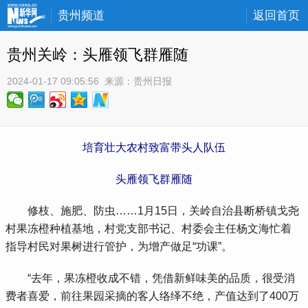
贵州频道
返回首页
贵州关岭：头雁领飞群雁随
2024-01-17 09:05:56
 来源：
贵州日报
培育壮大农村致富带头人队伍
头雁领飞群雁随
 修枝、施肥、防虫……1月15日，关岭自治县断桥镇戈尧
村果冻橙种植基地，村党支部书记、村委会主任杨文海忙着
指导村民对果树进行管护，为增产做足“功课”。
 “去年，果冻橙收成不错，凭借新鲜味美的品质，很受消
费者喜爱，前往果园采摘的客人络绎不绝，产值达到了400万