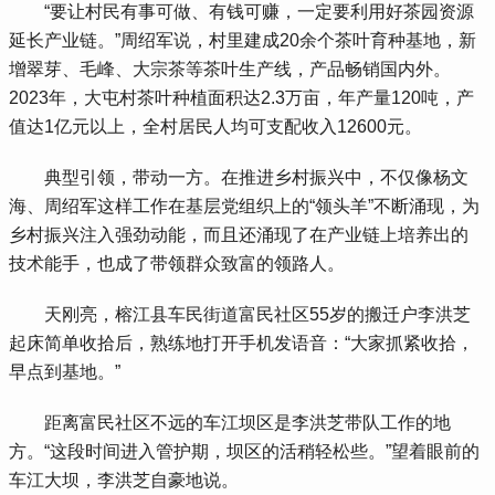
 “要让村民有事可做、有钱可赚，一定要利用好茶园资源
延长产业链。”周绍军说，村里建成20余个茶叶育种基地，新
增翠芽、毛峰、大宗茶等茶叶生产线，产品畅销国内外。
2023年，大屯村茶叶种植面积达2.3万亩，年产量120吨，产
值达1亿元以上，全村居民人均可支配收入12600元。
 典型引领，带动一方。在推进乡村振兴中，不仅像杨文
海、周绍军这样工作在基层党组织上的“领头羊”不断涌现，为
乡村振兴注入强劲动能，而且还涌现了在产业链上培养出的
技术能手，也成了带领群众致富的领路人。
 天刚亮，榕江县车民街道富民社区55岁的搬迁户李洪芝
起床简单收拾后，熟练地打开手机发语音：“大家抓紧收拾，
早点到基地。”
 距离富民社区不远的车江坝区是李洪芝带队工作的地
方。“这段时间进入管护期，坝区的活稍轻松些。”望着眼前的
车江大坝，李洪芝自豪地说。