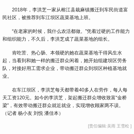
 2018年，李洪芝一家从榕江县栽麻镇搬迁到车民街道富
民社区，被推荐到车江坝区蔬菜基地上班。
 “在老家的时候，我什么农活都做。”凭着过硬的工作能力
和组织能力，不久后，李洪芝成了蔬菜基地的组长。
 肯吃苦、热心肠、本领硬的她在蔬菜基地干得风生水
起，当看到和她一样的搬迁群众闲着，她开始组建坝区劳务
队，对接好用工需求企业，带动搬迁群众到坝区种植基地就
业。
 在车江坝区，李洪芝每天都带着40多人在劳作，每人每
天工资120元。如今的李洪芝，架起搬迁群众增收致富“金桥
梁”，有效带动搬迁群众就近就业，实现增收顾家两不误。
（记者 杨小友 刘悦 潘佳本）
[责任编辑:吴雨 王雪松 ]