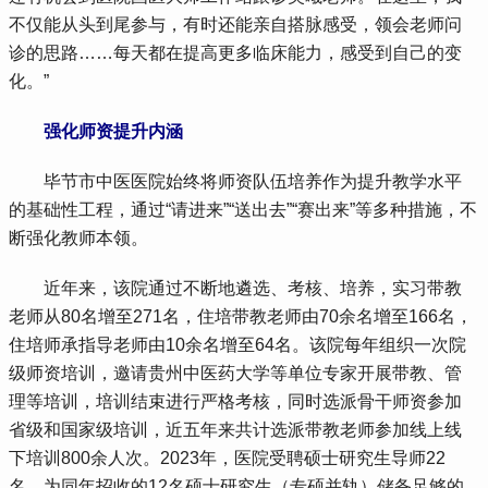
不仅能从头到尾参与，有时还能亲自搭脉感受，领会老师问
诊的思路……每天都在提高更多临床能力，感受到自己的变
化。”
 强化师资提升内涵
 毕节市中医医院始终将师资队伍培养作为提升教学水平
的基础性工程，通过“请进来”“送出去”“赛出来”等多种措施，不
断强化教师本领。
 近年来，该院通过不断地遴选、考核、培养，实习带教
老师从80名增至271名，住培带教老师由70余名增至166名，
住培师承指导老师由10余名增至64名。该院每年组织一次院
级师资培训，邀请贵州中医药大学等单位专家开展带教、管
理等培训，培训结束进行严格考核，同时选派骨干师资参加
省级和国家级培训，近五年来共计选派带教老师参加线上线
下培训800余人次。2023年，医院受聘硕士研究生导师22
名，为同年招收的12名硕士研究生（专硕并轨）储备足够的