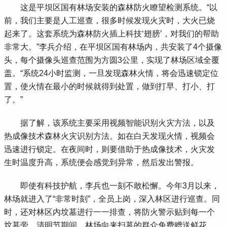
 这是平坝区国有林场安装的森林防火瞭望检测系统。“以
前，我们主要是人工巡查，很多时候发现火灾时，大火已烧
起来了。这套系统为森林防火插上科技‘翅膀’，对我们的帮助
非常大。”李兵介绍，在平坝区国有林场内，共安装了4个摄像
头，每个摄像头巡查范围为方圆3公里，实现了林场区域全覆
盖。“系统24小时监测，一旦发现森林火情，将会迅速锁定位
置，使火情在最小的时候就得到处置，做到打早、打小、打
了。”
 据了解，该系统主要采用视频智能识别火灾方法，以及
热成像技术森林火灾识别方法。如在白天发现火情，视频会
迅速进行锁定。在夜间时，则要借助于热成像技术，火灾发
生时温度升高，系统便会感觉到异常，然后发出警报。
 即使有科技护航，李兵也一刻不敢松懈。今年3月以来，
林场就进入了“非常时刻”，全员上岗，深入林区进行巡查。同
时，还对林区内坟墓进行一一排查，将防火警示贴到每一个
坟墓旁。清明节期间，林场向来扫墓的群众免费赠送鲜花，