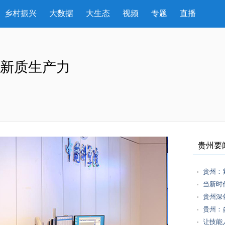
乡村振兴
大数据
大生态
视频
专题
直播
”新质生产力
贵州要
贵州：
当新时
贵州深
贵州：
让技能