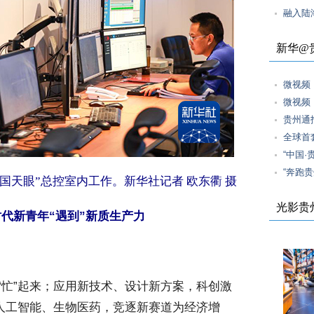
融入陆
新华@
微视频
微视频
贵州通
全球首
“中国
“奔跑
“中国天眼”总控室内工作。新华社记者 欧东衢 摄
光影贵
代新青年“遇到”新质生产力
忙”起来；应用新技术、设计新方案，科创激
、人工智能、生物医药，竞逐新赛道为经济增