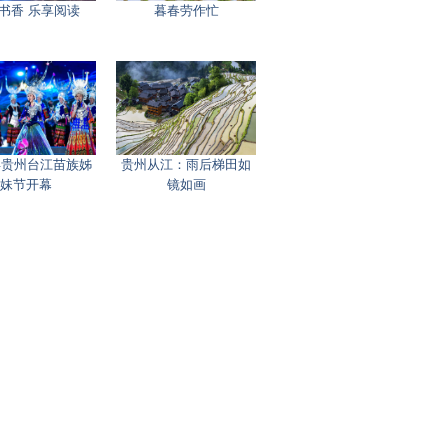
书香 乐享阅读
暮春劳作忙
4年贵州台江苗族姊
贵州从江：雨后梯田如
妹节开幕
镜如画