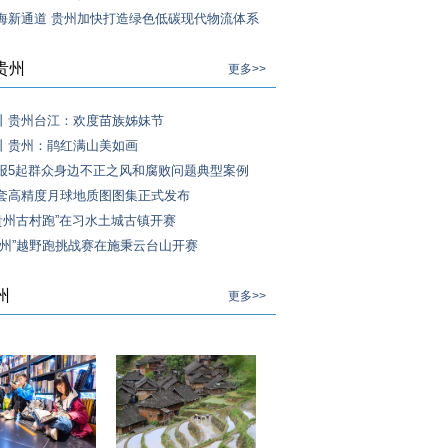
海新通道 贵州加快打造绿色低碳现代物流体系
贵州
更多>>
丨贵州台江：欢度苗族姊妹节
丨贵州：鹃红满山美如画
报5起群众身边不正之风和腐败问题典型案例
套高精度月球地质图图集正式发布
·贵州古村跑”在习水土城古镇开赛
贵州”越野跑挑战赛在施秉云台山开赛
州
更多>>