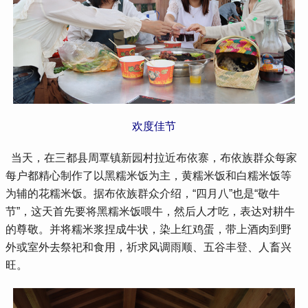
欢度佳节
 当天，在三都县周覃镇新园村拉近布依寨，布依族群众每家
每户都精心制作了以黑糯米饭为主，黄糯米饭和白糯米饭等
为辅的花糯米饭。据布依族群众介绍，“四月八”也是“敬牛
节”，这天首先要将黑糯米饭喂牛，然后人才吃，表达对耕牛
的尊敬。并将糯米浆捏成牛状，染上红鸡蛋，带上酒肉到野
外或室外去祭祀和食用，祈求风调雨顺、五谷丰登、人畜兴
旺。