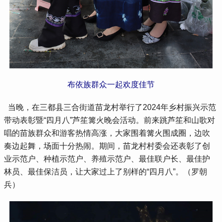
布依族群众一起欢度佳节
 当晚，在三都县三合街道苗龙村举行了2024年乡村振兴示范
带动表彰暨“四月八”芦笙篝火晚会活动。前来跳芦笙和山歌对
唱的苗族群众和游客热情高涨，大家围着篝火围成圈，边吹
奏边起舞，场面十分热闹。期间，苗龙村村委会还表彰了创
业示范户、种植示范户、养殖示范户、最佳联户长、最佳护
林员、最佳保洁员，让大家过上了别样的“四月八”。（罗朝
兵）