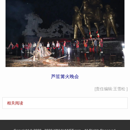
芦笙篝火晚会
[责任编辑:王雪松 ]
相关阅读