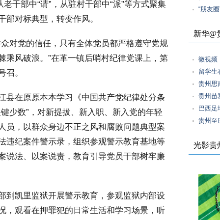
从老干部中“请”，从驻村干部中“派”等方式聚集
“朋友圈
干部对标典型，转变作风。
新华@
众对党的信任，只有全体党员都严格遵守党规
棘乘风破浪。”在革一镇后哨村纪律党课上，第
微视频
留学生
号召。
贵州思
贵州苗
江县在原原本本学习《中国共产党纪律处分条
巴西足
关键少数”，对新提拔、新入职、新入党的年轻
贵州至
人员，以群众身边不正之风和腐败问题典型案
法违纪案件警示录，组织参观警示教育基地等
光影贵
案说法、以案说责，教育引导党员干部树牢廉
部到凯里监狱开展警示教育，参观监狱内部设
况，观看在押罪犯的日常生活和学习场景，听