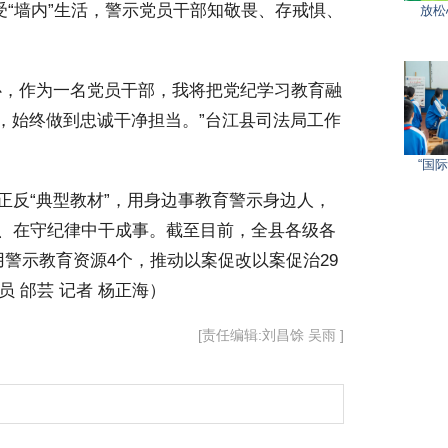
受“墙内”生活，警示党员干部知敬畏、存戒惧、
放松
，作为一名党员干部，我将把党纪学习教育融
线’，始终做到忠诚干净担当。”台江县司法局工作
“国
反“典型教材”，用身边事教育警示身边人，
、在守纪律中干成事。截至目前，全县各级各
警示教育资源4个，推动以案促改以案促治29
员 邰芸 记者 杨正海）
[责任编辑:刘昌馀 吴雨 ]