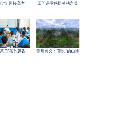
心情 迎接高考
田间课堂感悟劳动之美
际茶日”茶韵飘香
贵州兴义：“消失”的山峰