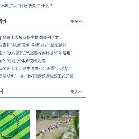
”不断扩大 “村超”做对了什么？
贵州
更多>>
｜乌蒙山大桥双幅主拱圈顺利合龙
在贵州"村超"圆梦 希望"村超"越来越好
南：“强村富民”产业跑出乡村振兴“加速度”
寨的“村超”文体旅突围之路
坛名宿卡卡：助中国青少年追逐“足球梦”
巴基斯坦“一带一路”国际货运航线正式开通
州
更多>>