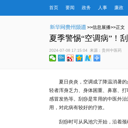
首页
要闻
政务
人事
廉政
>>信息展播>>正文
夏季警惕“空调病”！
2024-07-08 17:15:04
 来源：
贵州中医药
 夏日炎炎，空调成了降温消暑的必
轻者浑身乏力、身体困重、鼻塞、打
感冒发热等。刮痧是常用的中医外治
用，对此病有较好的疗效。
 刮痧时可从风池穴开始，沿着颈