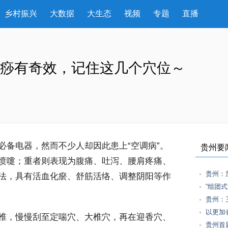
乡村振兴
大数据
大生态
视频
专题
直播
刮痧有奇效，记住这几个穴位～
备电器，然而不少人却因此患上“空调病”。
贵州要
喷嚏；重者则表现为腹痛、吐泻、腰肩疼痛、
贵州：
法，具有活血化瘀、舒筋活络、调整阴阳等作
“组团
贵州：
以更加
椎，慢慢刮至定喘穴、大椎穴，再在迎香穴、
贵州首