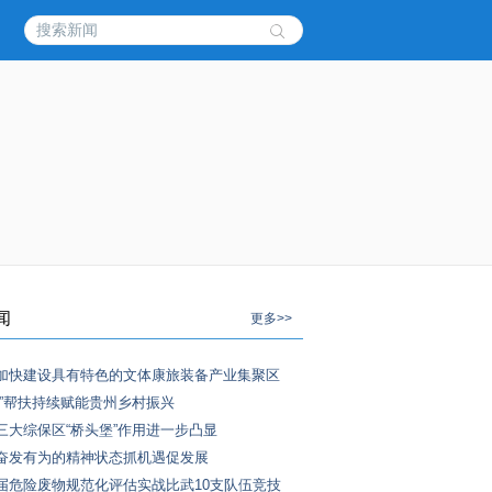
闻
更多>>
加快建设具有特色的文体康旅装备产业集聚区
式”帮扶持续赋能贵州乡村振兴
三大综保区“桥头堡”作用进一步凸显
奋发有为的精神状态抓机遇促发展
届危险废物规范化评估实战比武10支队伍竞技