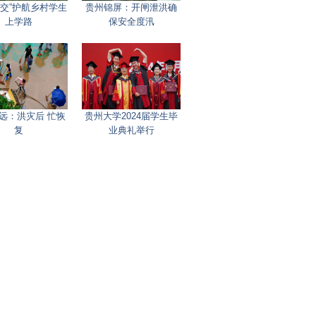
公交”护航乡村学生
贵州锦屏：开闸泄洪确
上学路
保安全度汛
远：洪灾后 忙恢
贵州大学2024届学生毕
复
业典礼举行