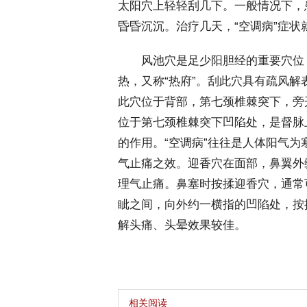
太阳穴上轻轻刮几下。一般情况下，
昏昏沉沉。治疗几天，“空调病”症状就
 风池穴是足少阳胆经的重要穴位
热，又称“热府”。刮此穴具有疏风
此穴位于背部，第七颈椎棘突下，旁
位于第七颈椎棘突下凹陷处，是督脉
的作用。“空调病”往往是人体阳气
气止痛之效。迎香穴在面部，鼻翼外
理气止痛。鼻塞时按揉迎香穴，通常
眦之间，向外约一横指的凹陷处，按
解头痛、头晕效果较佳。
相关阅读