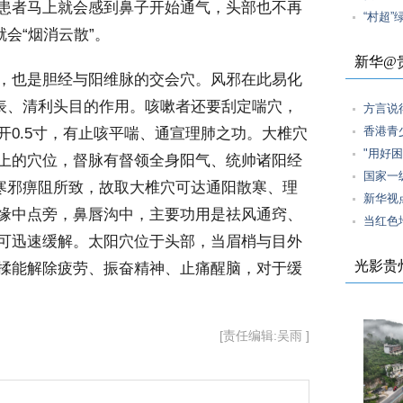
患者马上就会感到鼻子开始通气，头部也不再
“村超
会“烟消云散”。
新华@
，也是胆经与阳维脉的交会穴。风邪在此易化
解表、清利头目的作用。咳嗽者还要刮定喘穴，
方言说
香港青
开0.5寸，有止咳平喘、通宣理肺之功。大椎穴
"用好
上的穴位，督脉有督领全身阳气、统帅诸阳经
国家一
为寒邪痹阻所致，故取大椎穴可达通阳散寒、理
新华视
缘中点旁，鼻唇沟中，主要功用是祛风通窍、
当红色
可迅速缓解。太阳穴位于头部，当眉梢与目外
光影贵
揉能解除疲劳、振奋精神、止痛醒脑，对于缓
[责任编辑:吴雨 ]