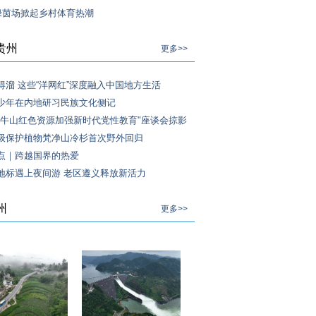
”绿茵场掀起乡村体育热潮
贵州
更多>>
得溜 这些“洋网红”深度融入中国地方生活
少年在内地研习民族文化侧记
困牛山红色资源加强新时代党性教育"座谈会掠影
级保护植物梵净山冷杉首次野外回归
点｜跨越国界的热爱
地标遇上夜间游 老区遵义释放新活力
州
更多>>