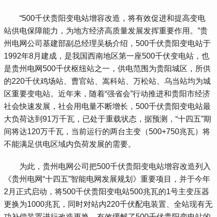
 “500千伏贵阳变电站增容改造，将有效促进和提高变电
站供电保障能力，为地方经济高质量发展发挥重要作用。”贵
州电网公司基建部副总经理吴杨介绍，500千伏贵阳变电站于
1992年8月建成，是我国西南地区第一座500千伏变电站，也
是贵州电网500千伏枢纽站之一，供电范围为贵阳城区，所供
的220千伏鸡场站、曹官站、嵩科站、万松站、乌当站均为城
区重要变电站。近年来，随着“强省会”行动推进和贵阳市经济
社会快速发展，社会用电量不断增长，500千伏贵阳变电站最
大负荷达到91万千瓦，已处于重载状态，据预测，“十四五”期
间将达120万千瓦，当前运行的两台主变（500+750兆瓦）将
不能满足供电区域内负荷发展的需要。
 为此，贵州电网公司把500千伏贵阳变电站增容改造列入
《贵州电网“十四五”智能电网发展规划》重要项目，并于今年
2月正式启动，将500千伏贵阳变电站500兆瓦的1号主变压器
更换为1000兆瓦，同时对站内220千伏配电装置、全站现有无
功补偿装置进行改造更换，有效缓解了500千伏贵阳变电站的