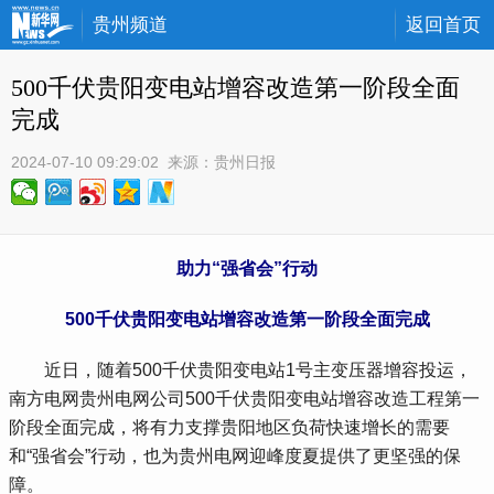
贵州频道
返回首页
500千伏贵阳变电站增容改造第一阶段全面
完成
2024-07-10 09:29:02
 来源：
贵州日报
助力“强省会”行动
500千伏贵阳变电站增容改造第一阶段全面完成
 近日，随着500千伏贵阳变电站1号主变压器增容投运，
南方电网贵州电网公司500千伏贵阳变电站增容改造工程第一
阶段全面完成，将有力支撑贵阳地区负荷快速增长的需要
和“强省会”行动，也为贵州电网迎峰度夏提供了更坚强的保
障。