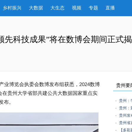
乡村振兴
大数据
大生态
视频
专题
直播
大领先科技成果”将在数博会期间正式
业博览会执委会数博发布组获悉，2024数博
贵州要
审会在贵州大学省部共建公共大数据国家重点实
贵州：
发布。
贵州：
贵州发
贵州省
【多彩