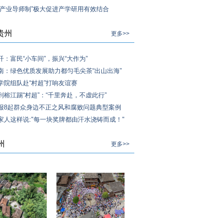
“产业导师制”极大促进产学研用有效结合
贵州
更多>>
阡：富民“小车间”，振兴“大作为”
南：绿色优质发展助力都匀毛尖茶“出山出海”
学院组队赴“村超”打响友谊赛
到榕江踢“村超”：“千里奔赴，不虚此行”
报8起群众身边不正之风和腐败问题典型案例
家人这样说:"每一块奖牌都由汗水浇铸而成！"
州
更多>>