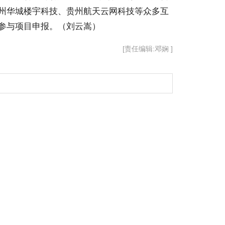
州华城楼宇科技、贵州航天云网科技等众多互
参与项目申报。（刘云嵩）
[责任编辑:邓娴 ]