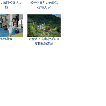
：吊脚楼群见乡
黎平侗寨举办民俗活
愁
动“喊天节”
缤纷暑假
六盘水：高山小镇迎来
夏日旅游高峰