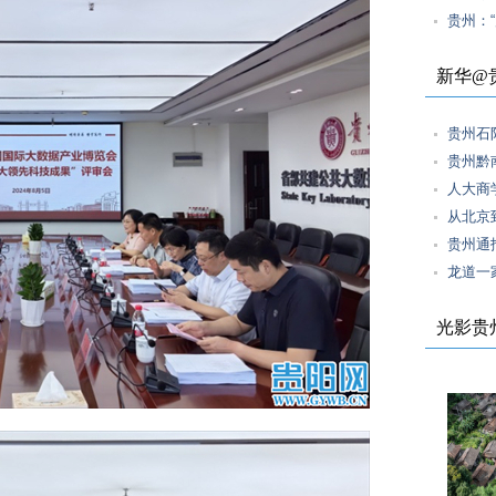
贵州：
新华@
贵州石
贵州黔
人大商
从北京
贵州通
龙道一
光影贵