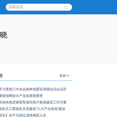
揭晓
闻
更多>>
学习贯彻三中全会精神省委宣讲团动员会召开
聚链招商绘出产业发展新图景
布加快推进紧密型城市医疗集团建设工作方案
直机关工委抓机关党建促“六大产业基地”建设
新论】在平凡岗位演绎精彩人生