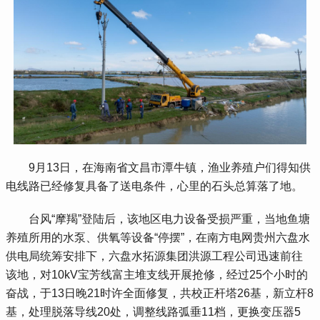
 9月13日，在海南省文昌市潭牛镇，渔业养殖户们得知供
电线路已经修复具备了送电条件，心里的石头总算落了地。
 台风“摩羯”登陆后，该地区电力设备受损严重，当地鱼塘
养殖所用的水泵、供氧等设备“停摆”，在南方电网贵州六盘水
供电局统筹安排下，六盘水拓源集团洪源工程公司迅速前往
该地，对10kV宝芳线富主堆支线开展抢修，经过25个小时的
奋战，于13日晚21时许全面修复，共校正杆塔26基，新立杆8
基，处理脱落导线20处，调整线路弧垂11档，更换变压器5