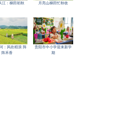
从江：梯田初秋
月亮山梯田忙秋收
河：风吹稻浪 阵
贵阳市中小学迎来新学
阵禾香
期