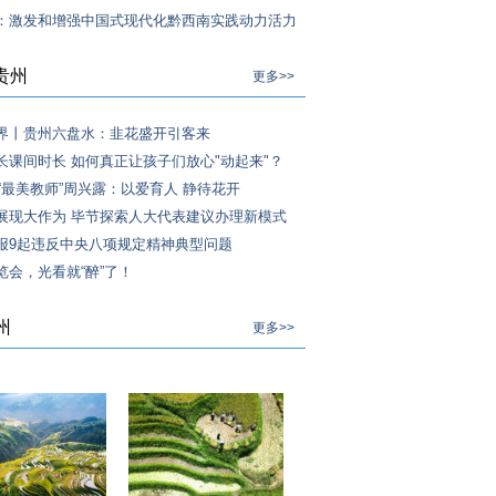
：激发和增强中国式现代化黔西南实践动力活力
贵州
更多>>
界丨贵州六盘水：韭花盛开引客来
长课间时长 如何真正让孩子们放心"动起来"？
年“最美教师”周兴露：以爱育人 静待花开
展现大作为 毕节探索人大代表建议办理新模式
报9起违反中央八项规定精神典型问题
览会，光看就“醉”了！
州
更多>>