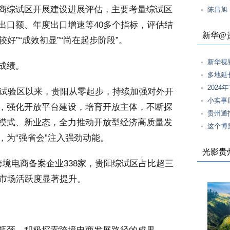
商综试区开展建设进展评估，主要考量综试区
陈昌旭
出口额、年度出口增速等40多个指标，评估结
新华@
较好”“成效初显”“尚在起步阶段”。
新华视
成绩。
多地延
2024
合试验区以来，贵阳从零起步，持续加强对外开
小实事
，强化开放平台建设，培育开放主体，不断探
贵州通
模式、新业态，全力推动开放型经济高质量发
这个博
，为“强省会”注入强劲动能。
光影贵
境电商备案企业338家，贵阳综试区占比超三
，市场活跃度显著提升。