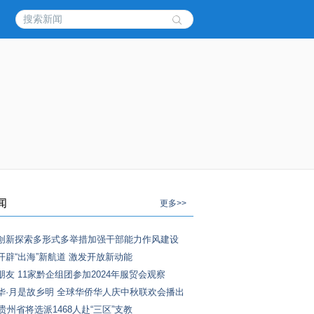
闻
更多>>
创新探索多形式多举措加强干部能力作风建设
开辟“出海”新航道 激发开放新动能
朋友 11家黔企组团参加2024年服贸会观察
中华·月是故乡明 全球华侨华人庆中秋联欢会播出
年贵州省将选派1468人赴“三区”支教