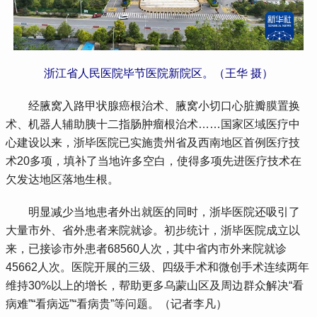
浙江省人民医院毕节医院新院区。（王华 摄）
 经腋窝入路甲状腺癌根治术、腋窝小切口心脏瓣膜置换
术、机器人辅助胰十二指肠肿瘤根治术……国家区域医疗中
心建设以来，浙毕医院已实施贵州省及西南地区首例医疗技
术20多项，填补了当地许多空白，使得多项先进医疗技术在
欠发达地区落地生根。
 明显减少当地患者外出就医的同时，浙毕医院还吸引了
大量市外、省外患者来院就诊。初步统计，浙毕医院成立以
来，已接诊市外患者68560人次，其中省内市外来院就诊
45662人次。医院开展的三级、四级手术和微创手术连续两年
维持30%以上的增长，帮助更多乌蒙山区及周边群众解决“看
病难”“看病远”“看病贵”等问题。（记者李凡）