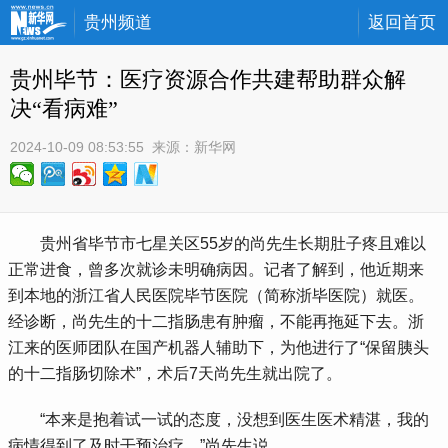
贵州频道
返回首页
贵州毕节：医疗资源合作共建帮助群众解
决“看病难”
2024-10-09 08:53:55
 来源：
新华网
 贵州省毕节市七星关区55岁的尚先生长期肚子疼且难以
正常进食，曾多次就诊未明确病因。记者了解到，他近期来
到本地的浙江省人民医院毕节医院（简称浙毕医院）就医。
经诊断，尚先生的十二指肠患有肿瘤，不能再拖延下去。浙
江来的医师团队在国产机器人辅助下，为他进行了“保留胰头
的十二指肠切除术”，术后7天尚先生就出院了。
 “本来是抱着试一试的态度，没想到医生医术精湛，我的
病情得到了及时干预治疗。”尚先生说。