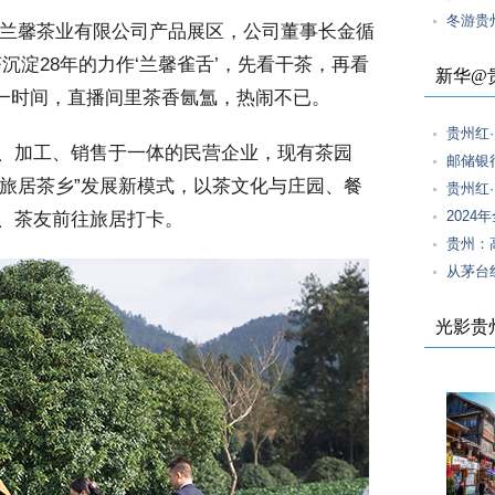
冬游贵
潭兰馨茶业有限公司产品展区，公司董事长金循
沉淀28年的力作‘兰馨雀舌’，先看干茶，再看
新华@
”一时间，直播间里茶香氤氲，热闹不已。
贵州红
、加工、销售于一体的民营企业，现有茶园
邮储银
”“旅居茶乡”发展新模式，以茶文化与庄园、餐
贵州红
202
、茶友前往旅居打卡。
贵州：
从茅台
光影贵