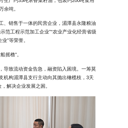
生产约35吨浓香菜籽油，包装约200吨食用
1万余吨。
工、销售于一体的民营企业，湄潭县永隆粮油
示范工程示范加工企业”“农业产业化经营省级
企业”等荣誉。
船摇橹”。
，导致流动资金告急，融资陷入困境。一筹莫
支机构湄潭县支行主动向其抛出橄榄枝，3天
金，解决企业发展之困。