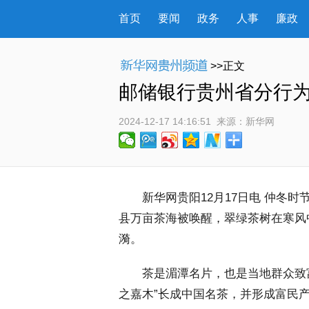
首页
要闻
政务
人事
廉政
>>正文
邮储银行贵州省分行为
2024-12-17 14:16:51
 来源：
新华网
 新华网贵阳12月17日电 仲冬
县万亩茶海被唤醒，翠绿茶树在寒风
漪。
 茶是湄潭名片，也是当地群众致富的
之嘉木”长成中国名茶，并形成富民