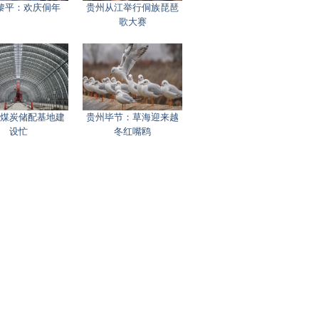
黎平：欢庆侗年
贵州从江举行侗族琵琶
歌大赛
煤炭储配基地建
贵州毕节：草海迎来越
设忙
冬红嘴鸥