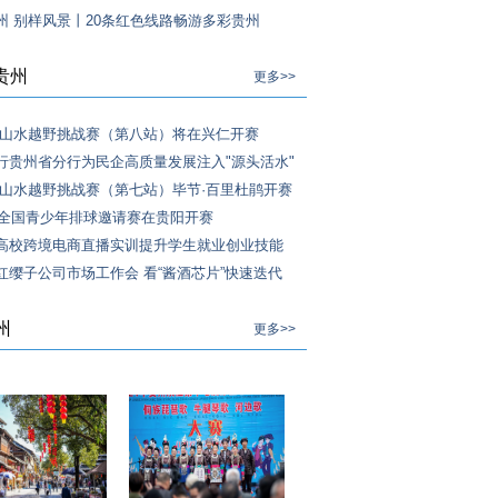
州 别样风景丨20条红色线路畅游多彩贵州
贵州
更多>>
·山水越野挑战赛（第八站）将在兴仁开赛
行贵州省分行为民企高质量发展注入"源头活水"
·山水越野挑战赛（第七站）毕节·百里杜鹃开赛
4年全国青少年排球邀请赛在贵阳开赛
高校跨境电商直播实训提升学生就业创业技能
红缨子公司市场工作会 看“酱酒芯片”快速迭代
州
更多>>