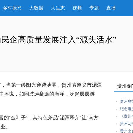
乡村振兴
大数据
大生态
视频
专题
直播
民企高质量发展注入“源头活水”
时节，当第一缕阳光穿透薄雾，贵州省遵义市湄潭
贵州要
中摇曳，如同波涛翻滚的海洋，泛起层层涟
贵州省
纪念遵
《贵州
“金叶子”，其特色茶品“湄潭翠芽”让“南方
贵州两
产业。
贵州出