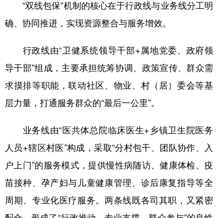
“双线包保”机制的核心在于行政线与业务线分工明
多语种频道
确、协同推进，实现资源整合与服务增效。
English
Español
Français
عربى
行政线由“卫健系统领导干部+属地党委、政府领
Русский язык
日本語
한국어
导干部”组成，主要承担统筹协调、政策宣传、群众需
Deutsch
Português
求摸排等职能，联动社区、物业、村（居）委会等基
层力量，打通服务群众的“最后一公里”。
业务线由“医共体总院临床医生+乡镇卫生院医务
人员+辖区村医”构成，采取“分村包干、团队协作、入
户上门”的服务模式，提供慢性病随访、健康体检、疫
苗接种、孕产妇与儿童健康管理、诊后康复指导等全
周期、专业化医疗服务。两条线既各司其职，又紧密
配合，形成了“行政推动、专业支撑、群众参与”的良性