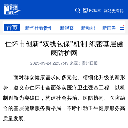
手机版
PC版本
网站无障碍
网站地图
首页
新华社看贵州
新观察
新动能
新画卷
贵
仁怀市创新“双线包保”机制 织密基层健
新华社看贵州
新观察
新动能
新画卷
康防护网
贵州要闻
贵州领导
人事
廉政
2025-09-24 22:37:49
来源：贵州日报
专题
访谈
直播
视频
面对群众健康需求向多元化、精细化升级的新形
畅游贵州
数字贵州
律动贵州
健康贵州
势，遵义市仁怀市全面落实医疗卫生强基工程，以机
光影贵州
部门之窗
县区直达
企业速递
制创新为突破口，构建社会共治、医防协同、医防融
融媒联播
贵阳
遵义
安顺
合的基层健康服务新格局，不断推动卫生健康服务高
六盘水
毕节
铜仁
黔东南
质量发展。
黔南
黔西南