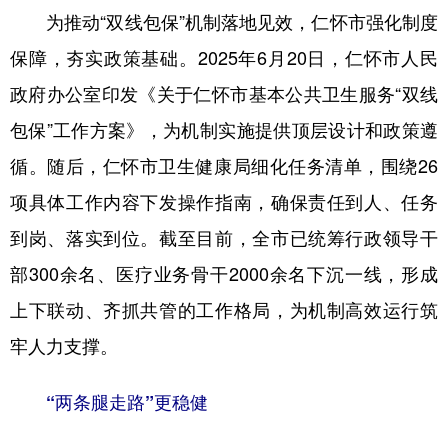
为推动“双线包保”机制落地见效，仁怀市强化制度
保障，夯实政策基础。2025年6月20日，仁怀市人民
地方频道
政府办公室印发《关于仁怀市基本公共卫生服务“双线
北京
天津
河北
山西
包保”工作方案》，为机制实施提供顶层设计和政策遵
辽宁
吉林
上海
江苏
循。随后，仁怀市卫生健康局细化任务清单，围绕26
项具体工作内容下发操作指南，确保责任到人、任务
浙江
安徽
福建
江西
到岗、落实到位。截至目前，全市已统筹行政领导干
山东
河南
湖北
湖南
部300余名、医疗业务骨干2000余名下沉一线，形成
广东
广西
海南
重庆
上下联动、齐抓共管的工作格局，为机制高效运行筑
四川
贵州
云南
西藏
牢人力支撑。
陕西
甘肃
青海
宁夏
“两条腿走路”更稳健
新疆
内蒙古
黑龙江