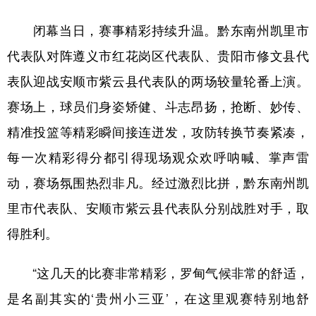
多语种频道
闭幕当日，赛事精彩持续升温。黔东南州凯里市
代表队对阵遵义市红花岗区代表队、贵阳市修文县代
English
Español
Français
عربى
表队迎战安顺市紫云县代表队的两场较量轮番上演。
Русский язык
日本語
한국어
赛场上，球员们身姿矫健、斗志昂扬，抢断、妙传、
Deutsch
Português
精准投篮等精彩瞬间接连迸发，攻防转换节奏紧凑，
每一次精彩得分都引得现场观众欢呼呐喊、掌声雷
动，赛场氛围热烈非凡。经过激烈比拼，黔东南州凯
里市代表队、安顺市紫云县代表队分别战胜对手，取
得胜利。
“这几天的比赛非常精彩，罗甸气候非常的舒适，
是名副其实的‘贵州小三亚’，在这里观赛特别地舒