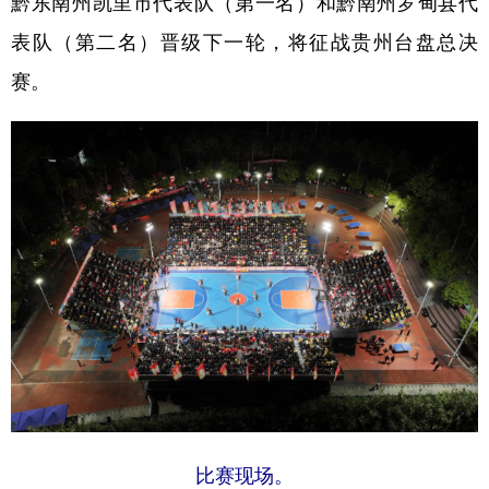
黔东南州凯里市代表队（第一名）和黔南州罗甸县代
表队（第二名）晋级下一轮，将征战贵州台盘总决
赛。
地方频道
北京
天津
河北
山西
辽宁
吉林
上海
江苏
浙江
安徽
福建
江西
山东
河南
湖北
湖南
广东
广西
海南
重庆
四川
贵州
云南
西藏
陕西
甘肃
青海
宁夏
新疆
内蒙古
黑龙江
比赛现场。