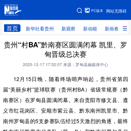
手机版
PC版本
网站无障碍
网站地图
首页
新华社看贵州
新观察
新动能
新画卷
贵
贵州“村BA”黔南赛区圆满闭幕 凯里、罗
新华社看贵州
新观察
新动能
新画卷
甸晋级总决赛
贵州要闻
贵州领导
人事
廉政
2025-12-17 17:52:07
来源：罗甸县融媒体中心
专题
访谈
直播
视频
12月15日晚，随着终场哨声响起，贵州省第四
畅游贵州
数字贵州
律动贵州
健康贵州
届“美丽乡村”篮球联赛（贵州村BA）省级常规赛（黔
光影贵州
部门之窗
县区直达
企业速递
南赛区）在罗甸县圆满闭幕。来自贵阳市修文县、遵
融媒联播
贵阳
遵义
安顺
义市红花岗区、安顺市紫云县、黔东南州凯里市、黔
六盘水
毕节
铜仁
黔东南
南州罗甸县的5支参赛队伍经过5天激烈的角逐，最终
黔南
黔西南