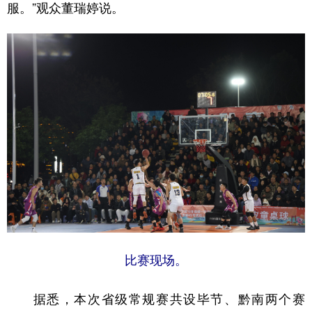
服。”观众董瑞婷说。
比赛现场。
据悉，本次省级常规赛共设毕节、黔南两个赛