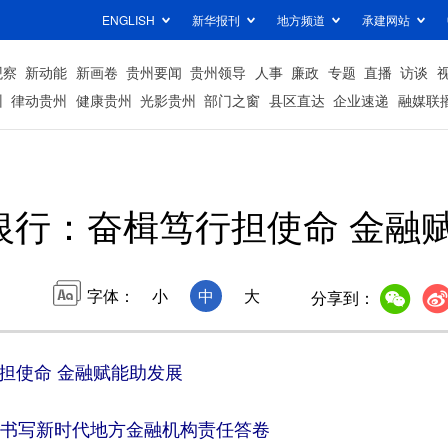
ENGLISH
新华报刊
地方频道
承建网站
观察
新动能
新画卷
贵州要闻
贵州领导
人事
廉政
专题
直播
访谈
州
律动贵州
健康贵州
光影贵州
部门之窗
县区直达
企业速递
融媒联
银行：奋楫笃行担使命 金融
字体：
小
中
大
分享到：
担使命 金融赋能助发展
书写新时代地方金融机构责任答卷