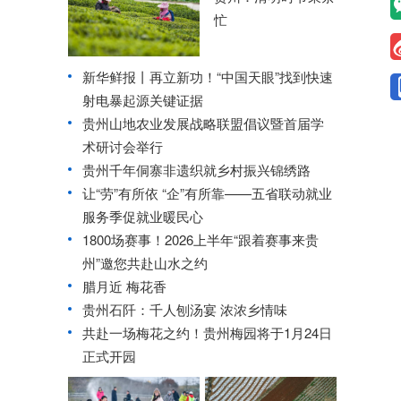
忙
新华鲜报丨再立新功！“中国天眼”找到快速
射电暴起源关键证据
贵州山地农业发展战略联盟倡议暨首届学
术研讨会举行
贵州千年侗寨非遗织就乡村振兴锦绣路
让“劳”有所依 “企”有所靠——五省联动就业
服务季促就业暖民心
1800场赛事！2026上半年“跟着赛事来贵
州”邀您共赴山水之约
腊月近 梅花香
贵州石阡：千人刨汤宴 浓浓乡情味
共赴一场梅花之约！贵州梅园将于1月24日
正式开园