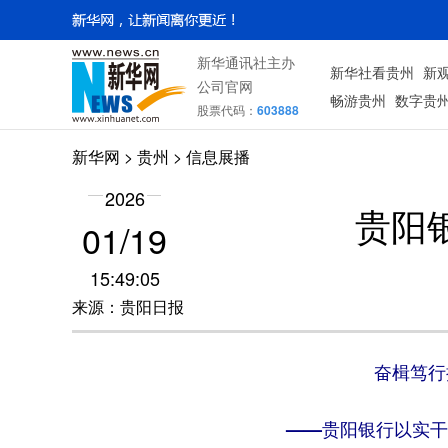
新华通讯社主办
新华社看贵州
新
公司官网
畅游贵州
数字贵
股票代码：
603888
新华网
> 贵州 > 信息展播
2026
贵阳
01/19
15:49:05
来源：贵阳日报
奋楫笃行
——贵阳银行以实干