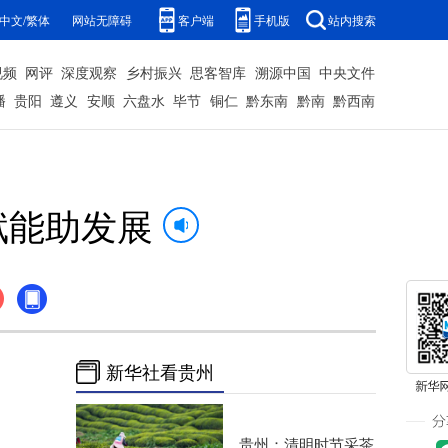
中文/繁体
网站无障碍
客户端
手机版
站内搜索
视频
网评
深度观察
乡村振兴
思客智库
溯源中国
中央文件
播
贵阳
遵义
安顺
六盘水
毕节
铜仁
黔东南
黔南
黔西南
赋能助发展
新华社看贵州
贵州：清明时节采茶