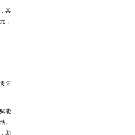
元，其
亿元，
贵阳
赋能
动、
求，助