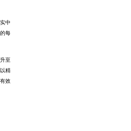
落实中
设的每
跃升至
，以精
、有效