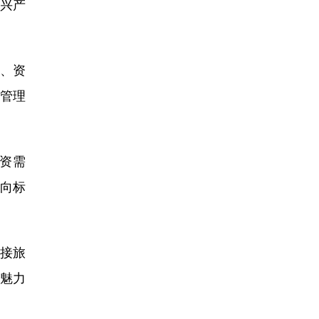
兴产
、资
管理
资需
向标
接旅
魅力