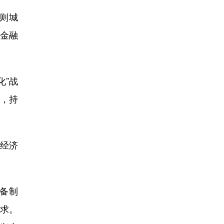
则城
以金融
化”战
求，持
体经济
备制
需求。