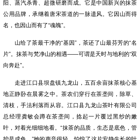
阳、蒸汽杀青、超微研磨而成。它是中国新兴的抹茶
公用品牌，承继着唐宋茶道的一脉遗风。它因山而得
名，也因山而有了“魂魄”。
山给了茶最干净的“基因”，茶还了山最芬芳的“名
片”。抹茶与梵净山的相遇——可谓是天时与地利的“双
向奔赴”。
走进江口县坝盘镇九龙山，五百余亩抹茶核心基
地正静卧在晨雾之中。茶农们穿行在茶垄间，除草、
清枝，手法利落而从容。江口县九龙山茶叶有限公司
总经理龚敏会蹲在茶垄间，捻起一片覆过黑纱的嫩
叶，对着光细细地看。“抹茶的品质，生态是底色，管
护是成色。”她的声音很轻，怕惊了这片安静生长的叶