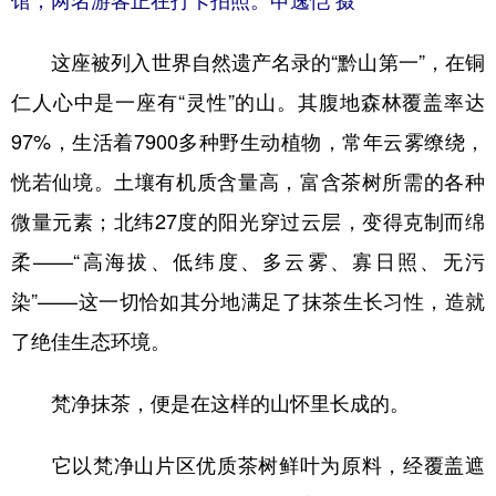
这座被列入世界自然遗产名录的“黔山第一”，在铜
仁人心中是一座有“灵性”的山。其腹地森林覆盖率达
97%，生活着7900多种野生动植物，常年云雾缭绕，
恍若仙境。土壤有机质含量高，富含茶树所需的各种
微量元素；北纬27度的阳光穿过云层，变得克制而绵
柔——“高海拔、低纬度、多云雾、寡日照、无污
染”——这一切恰如其分地满足了抹茶生长习性，造就
了绝佳生态环境。
梵净抹茶，便是在这样的山怀里长成的。
它以梵净山片区优质茶树鲜叶为原料，经覆盖遮