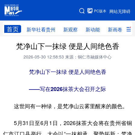
手机版
PC版本
网站无障碍
网站地图
首页
新华社看贵州
新观察
新动能
新画卷
贵
梵净山下一抹绿 便是人间绝色香
新华社看贵州
新观察
新动能
新画卷
2026-05-30 12:58:53
来源：铜仁市融媒体中心
贵州要闻
贵州领导
人事
廉政
专题
梵净山下一抹绿 便是人间绝色香
访谈
直播
视频
畅游贵州
数字贵州
律动贵州
健康贵州
——写在2026抹茶大会召开之际
光影贵州
部门之窗
县区直达
企业速递
这世间有一种绿，是梵净山云雾里醒来的颜色。
融媒联播
贵阳
遵义
安顺
六盘水
毕节
铜仁
黔东南
5月31日至6月1日，2026抹茶大会将在贵州省铜
仁市江口县举行。大会以“一抹相承，聚势拓新；梵净
黔南
黔西南