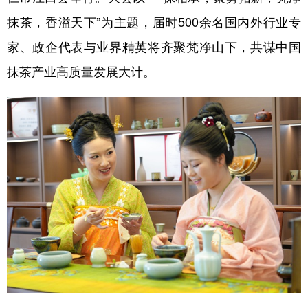
抹茶，香溢天下”为主题，届时500余名国内外行业专
家、政企代表与业界精英将齐聚梵净山下，共谋中国
地方频道
抹茶产业高质量发展大计。
北京
天津
河北
山西
辽宁
吉林
上海
江苏
浙江
安徽
福建
江西
山东
河南
湖北
湖南
广东
广西
海南
重庆
四川
贵州
云南
西藏
陕西
甘肃
青海
宁夏
新疆
内蒙古
黑龙江