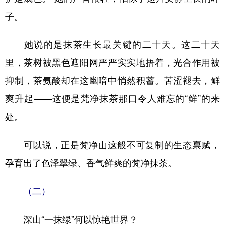
子。
她说的是抹茶生长最关键的二十天。这二十天
里，茶树被黑色遮阳网严严实实地捂着，光合作用被
抑制，茶氨酸却在这幽暗中悄然积蓄。苦涩褪去，鲜
爽升起——这便是梵净抹茶那口令人难忘的“鲜”的来
处。
可以说，正是梵净山这般不可复制的生态禀赋，
孕育出了色泽翠绿、香气鲜爽的梵净抹茶。
（二）
深山“一抹绿”何以惊艳世界？