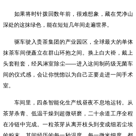
如果将时针拨回数年前，很难想象，藏在梵净山
深处的这抹绿色，能在短短几年间走遍世界。
驱车驶入贵茶集团的产业园区，全球最大的单体
抹茶车间便矗立在群山环抱之间。换上白大褂，戴上
头套鞋套，经风淋室除尘——进入这间制药级无菌车
间的仪式感，会让你恍惚以为自己正要走进一间手术
室。
车间里，四条智能化生产线昼夜不息地运转。从
茶芽杀青、低温干燥到超微研磨，二十余道工序全程
在冷链中完成。一粒茶芽从离开枝头到变成细若尘埃
的粉末，其间经历的每一秒温度、每一微米细度，都