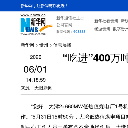
新华通讯社主办
新华社看贵州
新
公司官网
畅游贵州
数字贵
股票代码：
603888
新华网
> 贵州 > 信息展播
“吃进”400
2026
06/01
14:18:59
来源：天眼新闻
“您好，大湾2×660MW低热值煤电厂1
作。”5月31日15时50分，大湾低热值煤电
制中心工作人员一番有条不紊地操作后，大湾