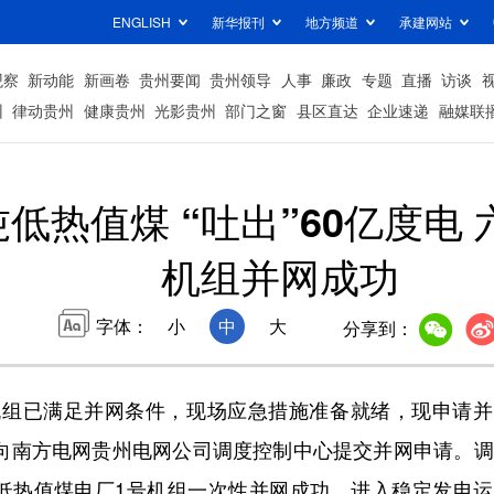
ENGLISH
新华报刊
地方频道
承建网站
观察
新动能
新画卷
贵州要闻
贵州领导
人事
廉政
专题
直播
访谈
州
律动贵州
健康贵州
光影贵州
部门之窗
县区直达
企业速递
融媒联
万吨低热值煤 “吐出”60亿度电
机组并网成功
字体：
小
中
大
分享到：
号机组已满足并网条件，现场应急措施准备就绪，现申请
项目向南方电网贵州电网公司调度控制中心提交并网申请。
低热值煤电厂1号机组一次性并网成功，进入稳定发电运