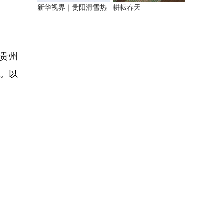
新华视界｜贵阳滑雪热
耕耘春天
贵州
组。以