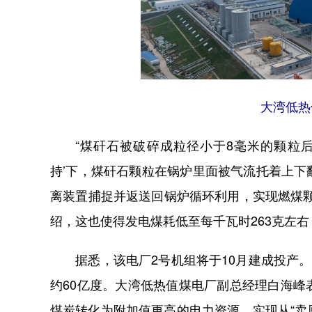
大湾低热
“煤矸石被破碎成粒径小于8毫米的颗粒后
持’下，煤矸石颗粒在锅炉里面被气流托着上
离装置捕捉并返送回锅炉循环利用，实现燃煤
绍，这也使得发电煤耗低至每千瓦时263克左
据悉，该电厂2号机组将于10月建成投产。
约60亿度。大湾低热值煤电厂副总经理白海
煤炭转化为附加值更高的电力资源，实现从“卖