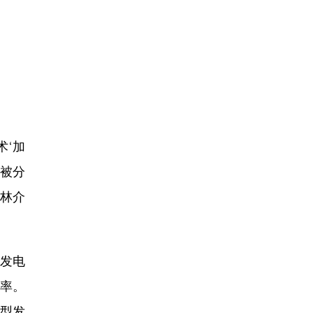
‘加
会被分
福林介
，发电
效率。
转型发