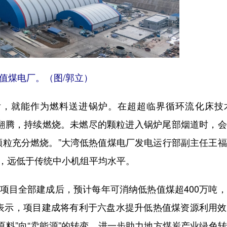
值煤电厂。（图/郭立）
，就能作为燃料送进锅炉。在超超临界循环流化床技术
下翻腾，持续燃烧。未燃尽的颗粒进入锅炉尾部烟道时，
颗粒充分燃烧。”大湾低热值煤电厂发电运行部副主任王
右，远低于传统中小机组平均水平。
项目全部建成后，预计每年可消纳低热值煤超400万吨
峰表示，项目建成将有利于六盘水提升低热值煤资源利用
原料”向“卖能源”的转变，进一步助力地方煤炭产业绿色