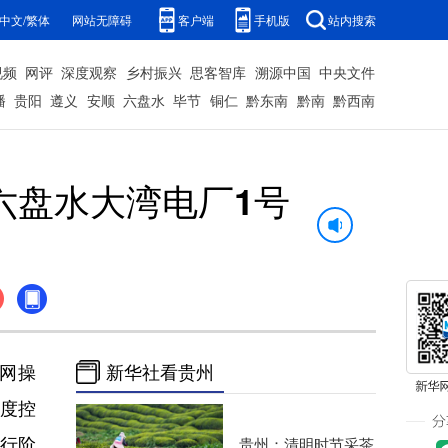
中文/繁体
网站无障碍
客户端
手机版
站内搜索
视频
网评
深度观察
乡村振兴
思客智库
溯源中国
中央文件
播
贵阳
遵义
安顺
六盘水
毕节
铜仁
黔东南
黔南
黔西南
 六盘水大湾电厂1号
并网操
新华社看贵州
调度控
行阶
贵州：清明时节采茶