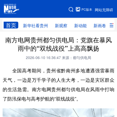
手机版
PC版本
网站无障碍
网站地图
首页
新华社看贵州
新观察
新动能
新画卷
贵
南方电网贵州都匀供电局：党旗在暴风
新华社看贵州
新观察
新动能
新画卷
雨中的“双线战役”上高高飘扬
贵州要闻
贵州领导
人事
廉政
2026-06-10 16:36:47
来源：都匀供电局
专题
访谈
直播
视频
全国高考期间，贵州省黔南州多地遭遇强雷暴雨
畅游贵州
数字贵州
律动贵州
健康贵州
天气，一边是万千学子的人生大考，一边是灾区群众
光影贵州
部门之窗
县区直达
企业速递
的生活急需。南方电网贵州都匀供电局在风雨中打响
融媒联播
贵阳
遵义
安顺
了防汛保电与高考护航的“双线战役”。
六盘水
毕节
铜仁
黔东南
黔南
黔西南