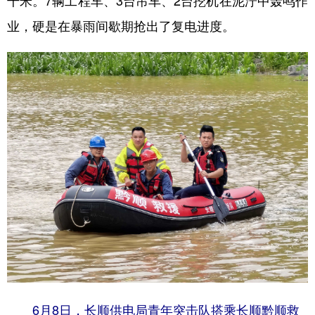
千米。7辆工程车、3台吊车、2台挖机在泥泞中轰鸣作
业，硬是在暴雨间歇期抢出了复电进度。
6月8日，长顺供电局青年突击队搭乘长顺黔顺救