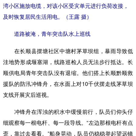
湾小区施放电缆，对该小区受灾单元进行负荷改接，
及时恢复居民生活用电。（王露 摄）
道路被淹，青年突击队水上巡线
在长顺县摆塘社区中塘村茅草坝组，暴雨导致低
洼地势形成堰塞湖，线路巡检人员无法步行抵达。长
顺供电局青年突击队没有退缩。他们搭上长顺黔顺救
援队的防汛冲锋舟，在水面上对10千伏摆走线茅草坝
支线开展灾后巡视。
冲锋舟在浑浊的积水中缓慢前行，队员们仰头仔
细观察每一根电杆、每一段导线。“左边那根电杆有点
歪，靠过去看看。”船身晃动，队员仍稳稳举起望远镜