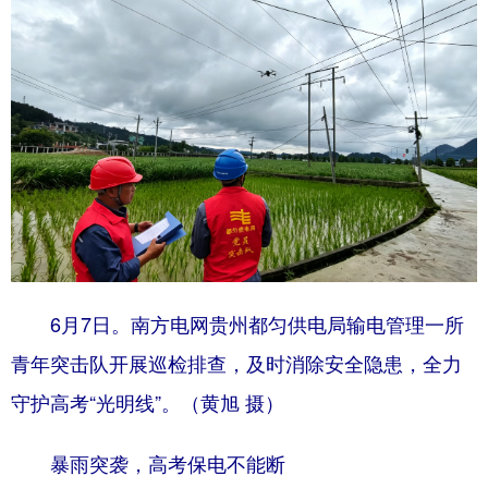
地方频道
北京
天津
河北
山西
辽宁
吉林
上海
江苏
浙江
安徽
福建
江西
山东
河南
湖北
湖南
广东
广西
海南
重庆
6月7日。南方电网贵州都匀供电局输电管理一所
四川
贵州
云南
西藏
青年突击队开展巡检排查，及时消除安全隐患，全力
守护高考“光明线”。（黄旭 摄）
陕西
甘肃
青海
宁夏
新疆
内蒙古
黑龙江
暴雨突袭，高考保电不能断