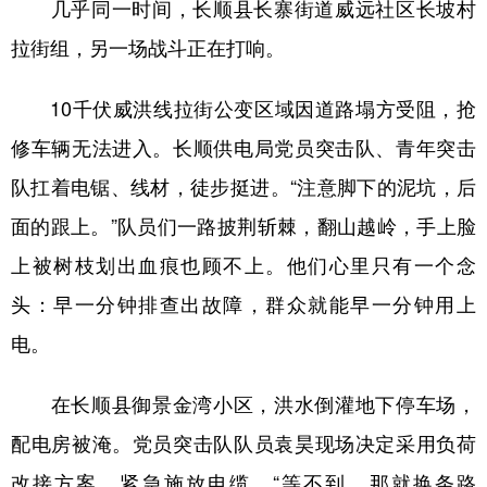
几乎同一时间，长顺县长寨街道威远社区长坡村
拉街组，另一场战斗正在打响。
10千伏威洪线拉街公变区域因道路塌方受阻，抢
修车辆无法进入。长顺供电局党员突击队、青年突击
队扛着电锯、线材，徒步挺进。“注意脚下的泥坑，后
面的跟上。”队员们一路披荆斩棘，翻山越岭，手上脸
上被树枝划出血痕也顾不上。他们心里只有一个念
头：早一分钟排查出故障，群众就能早一分钟用上
电。
在长顺县御景金湾小区，洪水倒灌地下停车场，
配电房被淹。党员突击队队员袁昊现场决定采用负荷
改接方案，紧急施放电缆。“等不到，那就换条路