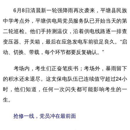
6月8日清晨新一轮强降雨再次袭来，平塘县民族
多语种频道
中学考点外，平塘供电局党员服务队已开始当天的第
English
Español
Français
عربى
二轮巡检。他们手持测温仪，沿着供电线路逐一排查
Русский язык
日本語
한국어
变压器、开关箱，最后在应急发电车前驻足良久。“启
Deutsch
Português
动、切换、带载，每个环节都要反复确认。”
考场内，考生们正奋笔疾书；考场外，暴雨留下
的积水还未退尽。这支保电队伍已连续值守超过24小
时，他们知道，任何一次闪失都可能影响考生的一
生。
抢修一线，党员冲在最前面