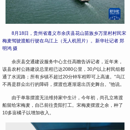
8月18日，贵州省遵义市余庆县花山苗族乡万里村村民宋
梅麦驾驶渡船行驶在乌江上（无人机照片）。新华社记者 郑
明鸿 摄
 余庆县交通建设服务中心主任高瞻告诉记者，近年来，
该县农村公路建设总里程已达2080公里，30户以上村民组都
通了水泥路；所有乡镇不超过20分钟车程即可上高速。“乌江
不再是群众出行的障碍，摆渡也逐渐退出历史舞台。”他说。
 由于单靠摆渡无法维持家中生计，今年初，尚孔立将渡
船留给宋梅麦，自己前往贵阳打工。宋梅麦摆渡之余，种了
10多亩橘子以增加收入。