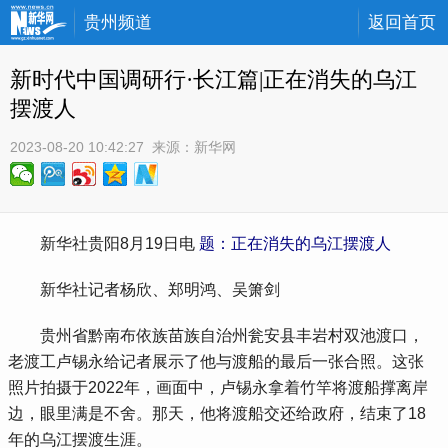
贵州频道
返回首页
新时代中国调研行·长江篇|正在消失的乌江
摆渡人
2023-08-20 10:42:27
 来源：
新华网
新华社贵阳8月19日电
题：正在消失的乌江摆渡人
 新华社记者杨欣、郑明鸿、吴箫剑
 贵州省黔南布依族苗族自治州瓮安县丰岩村双池渡口，
老渡工卢锡永给记者展示了他与渡船的最后一张合照。这张
照片拍摄于2022年，画面中，卢锡永拿着竹竿将渡船撑离岸
边，眼里满是不舍。那天，他将渡船交还给政府，结束了18
年的乌江摆渡生涯。