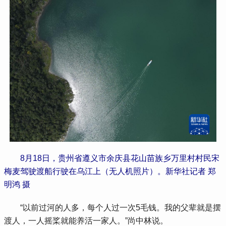
8月18日，贵州省遵义市余庆县花山苗族乡万里村村民宋
梅麦驾驶渡船行驶在乌江上（无人机照片）。新华社记者 郑
明鸿 摄
 “以前过河的人多，每个人过一次5毛钱。我的父辈就是摆
渡人，一人摇桨就能养活一家人。”尚中林说。