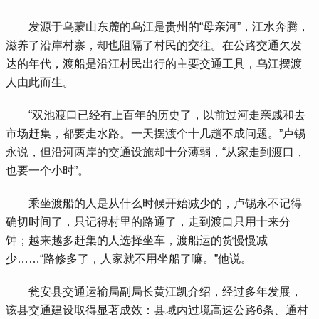
 发源于乌蒙山东麓的乌江是贵州的“母亲河”，江水奔腾，
滋养了沿岸村寨，却也阻隔了村民的交往。在公路交通欠发
达的年代，渡船是沿江村民出行的主要交通工具，乌江摆渡
人由此而生。
 “双池渡口已经有上百年的历史了，以前过河走亲戚和去
市场赶集，都要走水路。一天摆渡个十几趟不成问题。”卢锡
永说，但沿河两岸的交通设施却十分薄弱，“从家走到渡口，
也要一个小时”。
 乘坐渡船的人是从什么时候开始减少的，卢锡永不记得
确切时间了，只记得村里的路通了，走到渡口只用十来分
钟；越来越多赶集的人选择坐车，渡船运的货慢慢减
少……“路修多了，人家就不用坐船了嘛。”他说。
 瓮安县交通运输局副局长黄江凯介绍，经过多年发展，
该县交通建设取得显著成效：县域内过境高速公路6条、通村