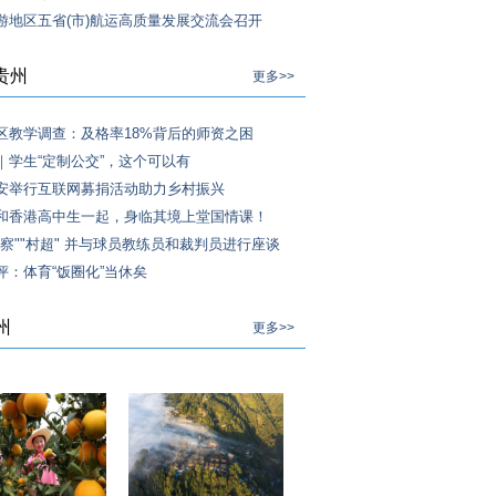
游地区五省(市)航运高质量发展交流会召开
贵州
更多>>
区教学调查：及格率18%背后的师资之困
｜学生“定制公交”，这个可以有
安举行互联网募捐活动助力乡村振兴
g丨和香港高中生一起，身临其境上堂国情课！
考察""村超" 并与球员教练员和裁判员进行座谈
评：体育“饭圈化”当休矣
州
更多>>