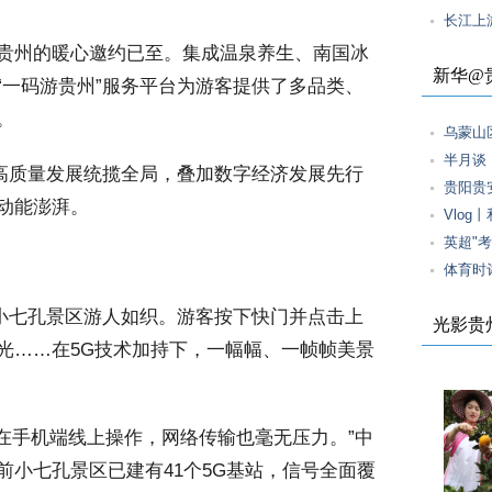
长江上
贵州的暖心邀约已至。集成温泉养生、南国冰
新华@
“一码游贵州”服务平台为游客提供了多品类、
。
乌蒙山
半月谈
高质量发展统揽全局，叠加数字经济发展先行
贵阳贵
动能澎湃。
Vlo
英超"
体育时
小七孔景区游人如织。游客按下快门并点击上
光影贵
光……在5G技术加持下，一幅幅、一帧帧美景
在手机端线上操作，网络传输也毫无压力。”中
前小七孔景区已建有41个5G基站，信号全面覆