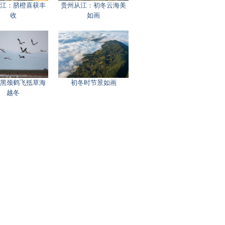
江：脐橙喜获丰
贵州从江：初冬云海美
收
如画
黑颈鹤飞抵草海
初冬时节景如画
越冬