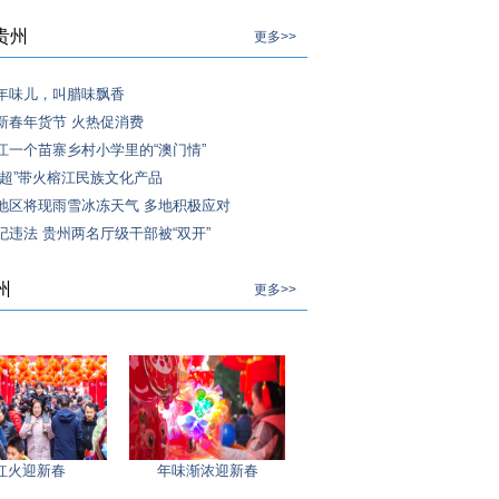
贵州
更多>>
年味儿，叫腊味飘香
新春年货节 火热促消费
江一个苗寨乡村小学里的“澳门情”
村超”带火榕江民族文化产品
地区将现雨雪冰冻天气 多地积极应对
纪违法 贵州两名厅级干部被“双开”
州
更多>>
红火迎新春
年味渐浓迎新春