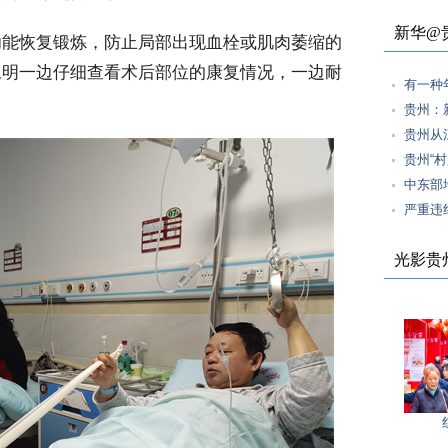
新华@
能恢复锻炼，防止局部出现血栓或肌肉萎缩的
永明一边仔细查看术后部位的康复情况，一边耐
有一种
贵州：
贵州从
贵州“
中东部
严重违
光影贵