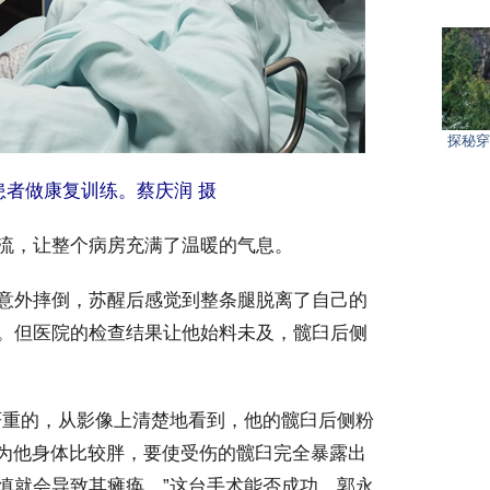
探秘穿
患者做康复训练。蔡庆润 摄
流，让整个病房充满了温暖的气息。
意外摔倒，苏醒后感觉到整条腿脱离了自己的
。但医院的检查结果让他始料未及，髋臼后侧
重的，从影像上清楚地看到，他的髋臼后侧粉
因为他身体比较胖，要使受伤的髋臼完全暴露出
慎就会导致其瘫痪。”这台手术能否成功，郭永