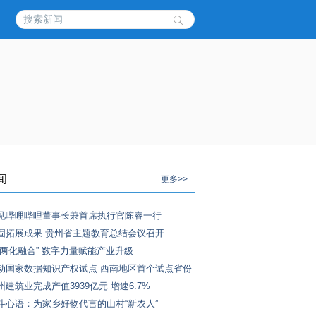
闻
更多>>
见哔哩哔哩董事长兼首席执行官陈睿一行
固拓展成果 贵州省主题教育总结会议召开
“两化融合” 数字力量赋能产业升级
动国家数据知识产权试点 西南地区首个试点省份
建筑业完成产值3939亿元 增速6.7%
斗心语：为家乡好物代言的山村“新农人”