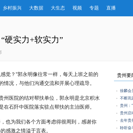
乡村振兴
大数据
大生态
视频
专题
直播
“硬实力+软实力”
部
感觉？”郭永明像往常一样，每天上班之前的
贵州要
的情况，与他们沟通交流和开展心理疏导。
徐麟会
贵州医院的结对帮扶单位，郭永明是北京积水
不断巩
贵州：
是在石阡中医院落实驻点帮扶的主治医师。
贵州启
去年贵州
，也为我们各个方面考虑得很周到，感谢你
聆听奋
心的感激之情溢于言表。