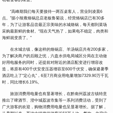
 “高峰期我们每天要接待一两百桌客人，营业到凌晨6
点。”据小辣雍烙锅总店老板鲁菊说，经营烙锅店已有30多
年，为了让游客品尝最正宗美味的水城烙锅，每天都到菜场
采购最新鲜的食材。“现在天气热了，如果电不稳定，肉类和
海鲜就变质了。”
 在水城古镇，像这样的烙锅店、羊汤锅店共有200多家，
为了解决商户的后顾之忧，六盘水供电局城区分局在主动做
好用电服务的同时，还提前对附近的酒店配变进行增容改
造，将原有400千伏安变压器增容至600千伏安，确保避暑季
酒店吃上了“定心丸”，6至7月商业用电量增加7329.90万千瓦
时，同比增长6.19%。
 旅游消费用电量也有显著增长，在黔南州荔波古镇特意
推出了啤酒节、澄中城荔波市集等一系列消费活动，受到了
广大游客的欢迎，购物消费用电量也呈显著增长。据了解，