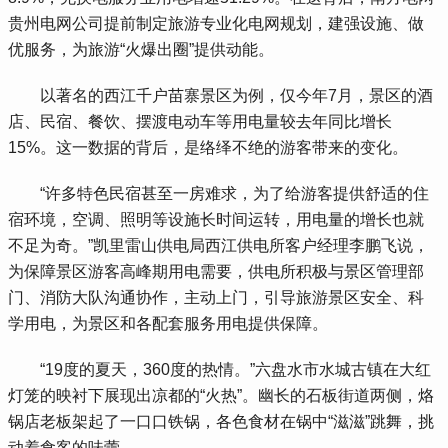
贵州电网公司提前制定旅游专业化电网规划，建强设施、做
优服务，为旅游“火爆出圈”提供动能。
 以著名的西江千户苗寨景区为例，仅今年7月，景区的酒
店、民宿、餐饮、摆渡电动车等用电量较去年同比增长
15%。这一数据的背后，是络绎不绝的游客带来的变化。
 “许多特色民宿甚至一房难求，为了给游客提供舒适的住
宿环境，空调、照明等设施长时间运转，用电量的增长也就
不足为奇。”凯里雷山供电局西江供电所客户经理李鹏飞说，
为保障景区游客高峰期用电需要，供电所积极与景区管理部
门、消防大队沟通协作，主动上门，引导旅游景区安全、科
学用电，为景区和各配套服务用电提供保障。
 “19度的夏天，360度的热情。”六盘水市水城古镇在大红
灯笼的映衬下展现出凉都的“火热”。幽长的石板街道两侧，烙
锅店老板架起了一口口铁锅，各色食材在锅中“滋滋”跳舞，挑
动着食客的味蕾。