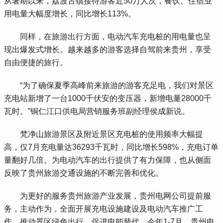
从暑期以来，荔波古镇接待游客近50万人次，餐饮、住宿业
用电量大幅度增长，同比增长113%。
 同样，在旅游出行方面，电动汽车充电桩的用电量也呈
现出爆发式增长。越来越多的游客选择自驾前来贵州，享受
自由便捷的旅行。
 “为了确保夏季高峰前来旅游的游客充足电，我们对景区
充电站新增了一台1000千伏安的变压器，新增电量28000千
瓦时。”铜仁江口供电局营销服务班副经理侯成新说。
 梵净山旅游景区及附近景区充电桩的使用频率大幅提
高，仅7月充电量达36293千瓦时，同比增长598%，充电订单
量翻好几倍。为电动汽车的出行提供了有力保障，也从侧面
反映了贵州旅游交通设施的不断完善和优化。
 为更好的服务贵州旅游产业发展，贵州电网公司提前服
务，主动作为，全面开展充电设施建设及电动汽车推广工
作，推动景区绿色出行、促进电能替代。今年1-7月，贵州电