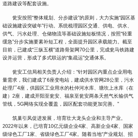
道路建设等配套设施。
 瓮安按照“整体规划、分步建设”的原则，大力实施“园区基
础设施建设突破年”行动。系统梳理园区交通、供电、供水、
供气、污水处理、仓储物流等基础设施短板情况，按照“轻重
缓急”分步实施要素补短工程，全面提升园区承载能力。截至
目前，已建成“三纵五横”道路骨架网70公里，完成瓮马铁路建
设并运营，形成了多式联运的“集疏运”交通体系。
 瓮安工信局相关负责人介绍：“针对园区内重点企业用电
量需求，我们建成了6座变电站，建成供水管网28公里，污水
处理厂4座，供园区工业用水的杜仲河水库、塘坎上水库（在
建）2座，建成开阳至瓮安、福泉至瓮安两条天然气长输供气
管线，5G网络实现全覆盖，园区配套功能更加完善。”
 筑巢引凤促进发展，培育壮大龙头企业和主导产业。
2022年以来，已培育10亿元级企业4家、高新企业4家、国家
级绿色工厂1家、省级绿色工厂4家。随着当地“产业规划、招