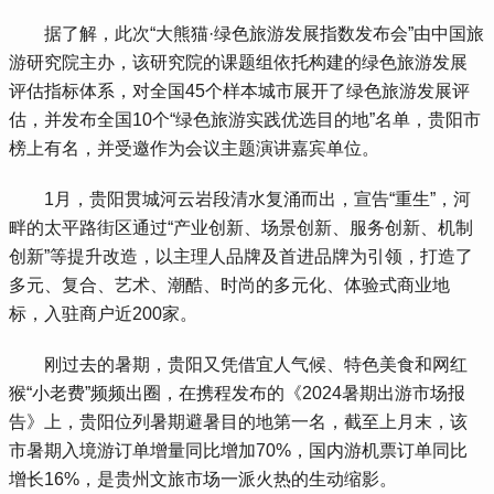
 据了解，此次“大熊猫·绿色旅游发展指数发布会”由中国旅
游研究院主办，该研究院的课题组依托构建的绿色旅游发展
评估指标体系，对全国45个样本城市展开了绿色旅游发展评
估，并发布全国10个“绿色旅游实践优选目的地”名单，贵阳市
榜上有名，并受邀作为会议主题演讲嘉宾单位。
 1月，贵阳贯城河云岩段清水复涌而出，宣告“重生”，河
畔的太平路街区通过“产业创新、场景创新、服务创新、机制
创新”等提升改造，以主理人品牌及首进品牌为引领，打造了
多元、复合、艺术、潮酷、时尚的多元化、体验式商业地
标，入驻商户近200家。
 刚过去的暑期，贵阳又凭借宜人气候、特色美食和网红
猴“小老费”频频出圈，在携程发布的《2024暑期出游市场报
告》上，贵阳位列暑期避暑目的地第一名，截至上月末，该
市暑期入境游订单增量同比增加70%，国内游机票订单同比
增长16%，是贵州文旅市场一派火热的生动缩影。