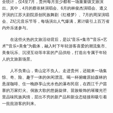
全统计，仅4至7月，贵州每月至少都有一场重量级文旅演
出。其中，4月的蔡依林演唱会、6月的林俊杰演唱会、遵义
开演的江苏大剧院原创民族舞剧《红楼梦》、7月的周深演唱
会、Z纪元音乐节等，每场演出人气爆满，累计吸引上百万省
内外乐迷参与。
 在这些火热的文旅活动背后，是以“音乐+集市”“音乐+艺
术”“音乐+美食”为载体，融入时下年轻游客喜爱的潮流集市、
美食玩乐、沉浸互动等丰富的产品供给，打造出专属于年轻
人的文旅新场景。
 人不负青山，青山定不负人。走进贵州，还能来一场集
惊、奇、险、趣于一体的休闲漂流、喝一杯俯瞰原始森林的
悬崖咖啡、住一晚静享山光水色的瀑布民宿，在西江千户苗
寨的万家灯火、侗族大歌的悠扬旋律、苗族银饰的璀璨光芒
里品味民族风情，层出不穷的新产品和新业态链接和吸引着
一批批游客的到来。