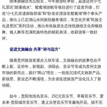
 除体旅融合亮点纷呈，今年旅游旺季前，荔波还对小七
孔景区“踏瀑戏水”、鸳鸯湖游船等项目进行了提质升级，打
造“小七孔世遗探险部落”和“卧龙谷漂游至鸳鸯湖”两个拳头产
品，推出上己定湖山水间旅拍服务项目，常态化开展“民族文
化进景区”系列活动，推出布依族原生态传统婚俗文化和猴鼓
舞、矮人舞等充满民族特色的精彩表演，收获游客一致好
评。
 促进文旅融合 共享“诗与远方”
 随着贵州旅游发展步入快车道，文旅融合的故事也在不
断上新。近些年，影视剧、演唱会、音乐节等成为贵州文旅
市场的新亮点，践行“两山”理念，一批批沉浸式文旅新产品、
新场景、新业态不断涌现，为全省促进旅游产业化注入了新
动能。
 如今，贵阳泡泡岛音乐、Z纪元音乐节、草莓音乐节、爱
未来·贵阳城市音乐节、遵义乐堡音乐节等遍地开花。据不完