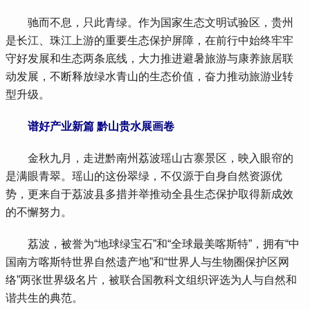
 驰而不息，只此青绿。作为国家生态文明试验区，贵州
是长江、珠江上游的重要生态保护屏障，在前行中始终牢牢
守好发展和生态两条底线，大力推进避暑旅游与康养旅居联
动发展，不断释放绿水青山的生态价值，奋力推动旅游业转
型升级。
 谱好产业新篇 黔山贵水展画卷
 金秋九月，走进黔南州荔波瑶山古寨景区，映入眼帘的
是满眼青翠。瑶山的这份翠绿，不仅源于自身自然资源优
势，更来自于荔波县多措并举推动全县生态保护取得新成效
的不懈努力。
 荔波，被誉为“地球绿宝石”和“全球最美喀斯特”，拥有“中
国南方喀斯特世界自然遗产地”和“世界人与生物圈保护区网
络”两张世界级名片，被联合国教科文组织评选为人与自然和
谐共生的典范。