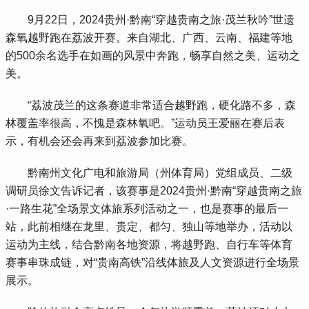
 9月22日，2024贵州·黔南“穿越贵南之旅·茂兰秋吟”世遗
森氧越野跑在荔波开赛。来自湖北、广西、云南、福建等地
的500余名选手在如画的风景中奔跑，畅享自然之美、运动之
美。
 “荔波茂兰的这条赛道非常适合越野跑，硬化路不多，森
林覆盖率很高，不愧是森林氧吧。”运动员王爱丽在赛后表
示，有机会还会再来到荔波参加比赛。
 黔南州文化广电和旅游局（州体育局）党组成员、二级
调研员徐文告诉记者，该赛事是2024贵州·黔南“穿越贵南之旅
·一路生花”全场景文体旅系列活动之一，也是赛事的最后一
站，此前相继在龙里、贵定、都匀、独山等地举办，活动以
运动为主线，结合黔南各地资源，将越野跑、自行车等体育
赛事串珠成链，对“贵南高铁”沿线体旅及人文资源进行全场景
展示。