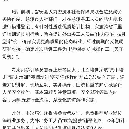
 培训前期，瓮安县人力资源和社会保障局联合驻慈溪劳
务协作站、慈溪市人社部门，对在慈溪务工人员的培训需求
进行摸排登记，有针对性遴选优质培训机构，实施跨省千里
送培训送技能行动，旨在促进外出务工人员由“体力型”向“技能
型”转变，确保实现更高质量的稳岗就业。经过前期的反复调
研和对接，确定此次培训工种为“起重装卸机械操作工（叉车
司机）”。
 考虑到参训学员需要上班等因素，此次培训采取“集中培
训”“周末培训”“夜间培训”等灵活多样的方式分段结合开展，涵
盖知识讲解、现场互动、实务操作，围绕起重装卸机械操作
人员安全操作、基本流程及注意事项、安全驾驶等重点内
容，为学员进行全流程、系统化的讲解和实操。
 此外，本次培训还提供免费考双证、免费推荐就业岗位
等就业服务，为外出务工人员“赋能提薪”铺平道路。今年预计
瓮安县外出务工人员技能提升培训规模达300人次。