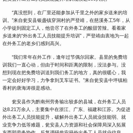
 “真没想到，在厂里还能参加从千里之外的家乡送来的培
训。”来自瓮安县银盏镇穿洞村的严登靖，在慈溪务工5年，从
小学徒到固定工人，他尝尽了在外务工的酸甜苦辣。看着家
乡送来的“外出务工人员技能提升培训”，严登靖由衷地为一起
在外务工的老乡们感到高兴。
 “我们常年在外工作，逢年过节偶尔回家。县里的免费培
训我们一直心动，但由于时间和距离的限制，没法参与。没
想到现在把免费培训送到我们务工的地方，真的很暖心，我
一定会好好学习，力争拿到叉车证书。”来自瓮安县中坪镇柏
香村的唐海涛很是感动。
 瓮安县作为黔南州劳务输出较多的县城，在外务工人员
达8.21万余人，主要集中在浙江、广东、福建和江苏。为促进
外出务工人员技能提升，破解外出务工人员就业技能弱、就
业竞争力低等难题，瓮安县人力资源和社会保障局深入拓展
东西部劳务协作，反复调研瓮安籍外出务工人员就业信息，