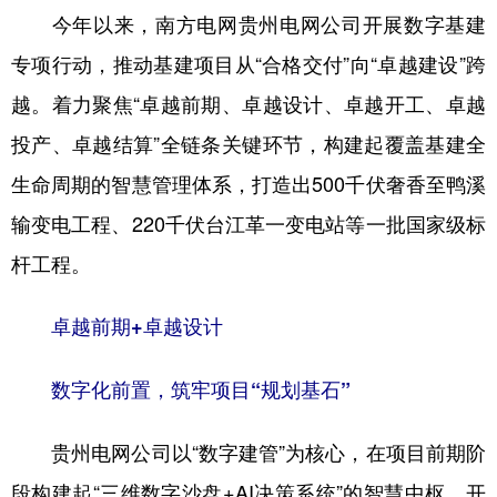
今年以来，南方电网贵州电网公司开展数字基建
专项行动，推动基建项目从“合格交付”向“卓越建设”跨
地方频道
越。着力聚焦“卓越前期、卓越设计、卓越开工、卓越
北京
天津
河北
山西
投产、卓越结算”全链条关键环节，构建起覆盖基建全
辽宁
吉林
上海
江苏
生命周期的智慧管理体系，打造出500千伏奢香至鸭溪
输变电工程、220千伏台江革一变电站等一批国家级标
浙江
安徽
福建
江西
杆工程。
山东
河南
湖北
湖南
广东
广西
海南
重庆
卓越前期+卓越设计
四川
贵州
云南
西藏
数字化前置，筑牢项目“规划基石”
陕西
甘肃
青海
宁夏
贵州电网公司以“数字建管”为核心，在项目前期阶
新疆
内蒙古
黑龙江
段构建起“三维数字沙盘+AI决策系统”的智慧中枢。开