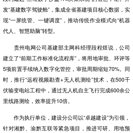
发“基建数字驾驶舱”，集成全省基建项目核心数据，实
多语种频道
现“一屏统管、一键调度”，推动传统作业模式向“机器
English
Español
Français
عربى
代人、智慧助脑”转型。
Русский язык
日本語
한국어
贵州电网公司基建部主网科经理段程煜说，公司
Deutsch
Português
建立了“前期工作标准化流程库”，将用地审批、环评等
5项前置手续纳入数字化管控，审批周期缩短70%。同
时，推行“远程视频勘查+无人机测绘”技术，在500千
伏输变电站工程中，通过无人机自主飞行完成600余公
里线路测绘，效率提升10倍。
作为执行单位，建设分公司以“卓越建设”为引领，
针对湘黔、渝黔互联等紧急项目，推进可研、用地预