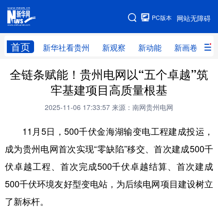
手机版
PC版本
网站无障碍
网站地图
首页
新华社看贵州
新观察
新动能
新画卷
贵
全链条赋能！贵州电网以“五个卓越”筑
新华社看贵州
新观察
新动能
新画卷
牢基建项目高质量根基
贵州要闻
贵州领导
人事
廉政
2025-11-06 17:33:57
来源：南网贵州电网
专题
访谈
直播
视频
11月5日，500千伏金海湖输变电工程建成投运，
畅游贵州
数字贵州
律动贵州
健康贵州
成为贵州电网首次实现“零缺陷”移交、首次建成500千
光影贵州
部门之窗
县区直达
企业速递
伏卓越工程、首次完成500千伏卓越结算、首次建成
融媒联播
贵阳
遵义
安顺
500千伏环境友好型变电站，为后续电网项目建设树立
六盘水
毕节
铜仁
黔东南
了新标杆。
黔南
黔西南