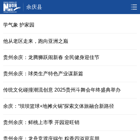
余庆县
首页
要闻
政务
人事
学气象 护家园
廉政
乡村振兴
大数据
大生态
他从老区走来，跑向亚洲之巅
视频
直播
访谈
专题
贵州余庆：龙腾狮跃闹新春 全民健身迎佳节
无人机
贵州余庆：球类生产特色产业谋新篇
传统文化碰撞潮流创意 2025贵州斗舞会年终盛典举办
余庆：“坝坝篮球+地摊火锅”探索文体旅融合新路径
贵州余庆：鲜桃上市季 开园迎旺销
贵州余庆：龙舟竞渡庆端午 粽香四溢迎宾朋