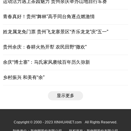
运动活力遇上茶园魅力 贵州余庆举办山地自行车赛
青春真好！贵州“舞林”高手同台角逐点燃激情
姓龙属龙免门票 贵州飞龙寨景区“齐乐龙龙”庆“五一”
贵州余庆：春耕火热开犁 农民田野“撒欢”
余庆“博士寨”：马氏家风赓续百年历久弥新
乡村振兴 和美有“余”
显示更多
Copyright © 2000 - 2023 XINHUANET.com All Rights Reserved.